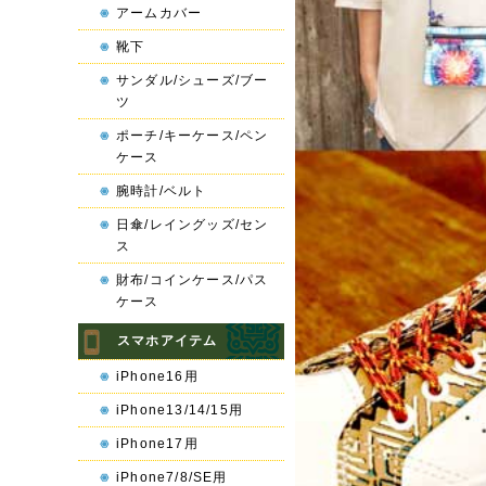
アームカバー
靴下
サンダル/シューズ/ブー
ツ
ポーチ/キーケース/ペン
ケース
腕時計/ベルト
日傘/レイングッズ/セン
ス
財布/コインケース/パス
ケース
スマホアイテム
iPhone16用
iPhone13/14/15用
iPhone17用
iPhone7/8/SE用