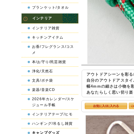
ブランケット/タオル
インテリア
インテリア雑貨
キッチンアイテム
お香/フレグランス/コス
メ
本/お守り/民芸雑貨
浄化/天然石
アウトドアシーンを彩る
自分のアウトドアスタイ
文具/ポチ袋
幅4mmの細さは小物を
楽器/音楽CD
あなたらしく思い切り楽
2026年カレンダー/スケ
ジュール手帳
インテリアテープ/ヒモ
ハンギング/吊るし雑貨
キャンプグッズ