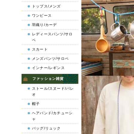
トップス/メンズ
ワンピース
羽織り/カーデ
レディースパンツ/サロ
ペ
スカート
メンズパンツ/サロペ
インナー/レギンス
ファッション雑貨
ストール/スヌード/パレ
オ
帽子
ヘアバンド/カチューシ
ャ
バッグ/リュック