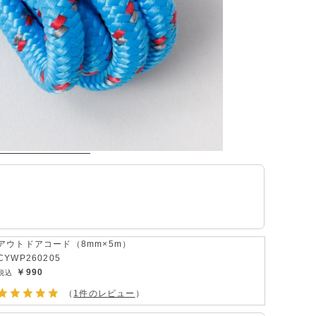
アウトドアコード（8mm×5m）
CYWP260205
￥990
（
1件のレビュー
）