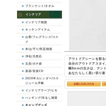
ブランケット/タオル
インテリア
インテリア雑貨
キッチンアイテム
お香/フレグランス/コス
メ
本/お守り/民芸雑貨
浄化/天然石
アウトドアシーンを彩る
自分のアウトドアスタイ
文具/ポチ袋
幅8mmの太さは、テン
楽器/音楽CD
あなたらしく思い切り楽
2026年カレンダー/スケ
ジュール手帳
インテリアテープ/ヒモ
ハンギング/吊るし雑貨
キャンプグッズ