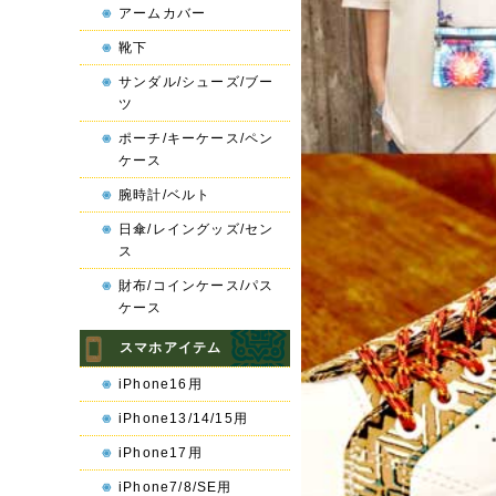
アームカバー
靴下
サンダル/シューズ/ブー
ツ
ポーチ/キーケース/ペン
ケース
腕時計/ベルト
日傘/レイングッズ/セン
ス
財布/コインケース/パス
ケース
スマホアイテム
iPhone16用
iPhone13/14/15用
iPhone17用
iPhone7/8/SE用