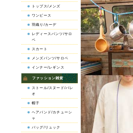
トップス/メンズ
ワンピース
羽織り/カーデ
レディースパンツ/サロ
ペ
スカート
メンズパンツ/サロペ
インナー/レギンス
ファッション雑貨
ストール/スヌード/パレ
オ
帽子
ヘアバンド/カチューシ
ャ
バッグ/リュック