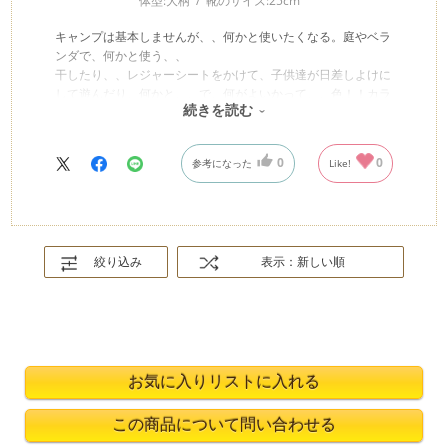
体型:
大柄
靴のサイズ:
25cm
キャンプは基本しませんが、、何かと使いたくなる。庭やベラ
ンダで、何かと使う、、
干したり、、レジャーシートをかけて、子供達が日差しよけに
して遊んだり、何かと、、で、何がよいかって、、色！！カラ
続きを読む
フル！ありがちな色じゃないから、、！！好き
0
0
参考になった
Like!
絞り込み
表示：新しい順