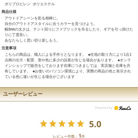
ポリプロピレン ポリエステル
商品仕様
アウトドアシーンを彩る相棒に。
自分のアウトドアスタイルに合うカラーを見つけよう。
幅8mmの太さは、テント回りにファブリックを吊るしたり、ギアを引っ掛けた
りに丁度良い。
あなたらしく思い切り楽しもう。
注意事項
こちらの商品は、職人による手作りとなります。 ◆生地の取り方により1点1
点柄の出方・配置、形や色に多少の誤差が生じる場合があります。 ◆オンラ
インショップで販売をしております在庫につきましては、実店舗と在庫を共
有しています。 ◆お使いのパソコン環境により、実際の商品の色と表示され
ている色に違いが生じる場合がございます
ユーザーレビュー
5.0
1
レビュー件数：
件