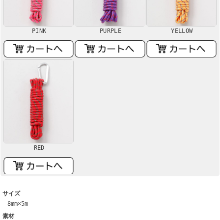
PINK
PURPLE
YELLOW
RED
サイズ
8mm×5m
素材