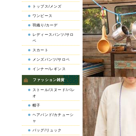
トップス/メンズ
ワンピース
羽織り/カーデ
レディースパンツ/サロ
ペ
スカート
メンズパンツ/サロペ
インナー/レギンス
ファッション雑貨
ストール/スヌード/パレ
オ
帽子
ヘアバンド/カチューシ
ャ
バッグ/リュック