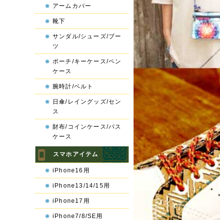
アームカバー
靴下
サンダル/シューズ/ブー
ツ
ポーチ/キーケース/ペン
ケース
腕時計/ベルト
日傘/レイングッズ/セン
ス
財布/コインケース/パス
ケース
スマホアイテム
iPhone16用
iPhone13/14/15用
iPhone17用
iPhone7/8/SE用