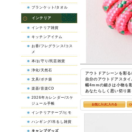
ブランケット/タオル
インテリア
インテリア雑貨
キッチンアイテム
お香/フレグランス/コス
メ
本/お守り/民芸雑貨
浄化/天然石
アウトドアシーンを彩る
自分のアウトドアスタイ
文具/ポチ袋
幅4mmの細さは小物を
楽器/音楽CD
あなたらしく思い切り楽
2026年カレンダー/スケ
ジュール手帳
インテリアテープ/ヒモ
ハンギング/吊るし雑貨
キャンプグッズ