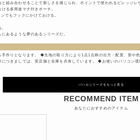
地と組み合わせることで新しさを感じられ、ポイントで使われるビレッジレ
おける多用途マチ付きポーチ。
ーンでもフックにかけておける。
山。
もにあるような夢のあるシリーズだ。
る手作りとなります。 ◆生地の取り方により1点1点柄の出方・配置、形や
庫につきましては、実店舗と在庫を共有しています。 ◆お使いのパソコン
パハルシリーズをもっと見る
RECOMMEND ITEM
あなたにおすすめのアイテム