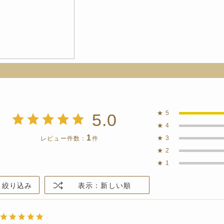
★
5
5.0
★
4
1
★
3
レビュー件数：
件
★
2
★
1
絞り込み
表示：新しい順