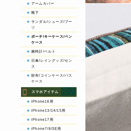
アームカバー
靴下
サンダル/シューズ/ブー
ツ
ポーチ/キーケース/ペン
ケース
腕時計/ベルト
日傘/レイングッズ/セン
ス
財布/コインケース/パス
ケース
スマホアイテム
iPhone16用
iPhone13/14/15用
iPhone17用
iPhone7/8/SE用