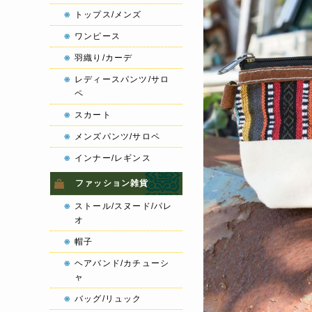
トップス/メンズ
ワンピース
羽織り/カーデ
レディースパンツ/サロ
ペ
スカート
メンズパンツ/サロペ
インナー/レギンス
ファッション雑貨
ストール/スヌード/パレ
オ
帽子
ヘアバンド/カチューシ
ャ
バッグ/リュック