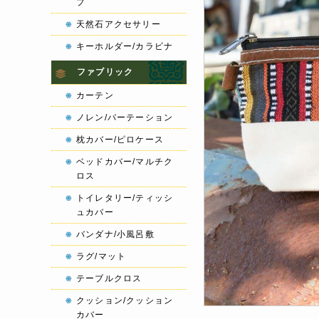
プ
天然石アクセサリー
キーホルダー/カラビナ
ファブリック
カーテン
ノレン/パーテーション
枕カバー/ピロケース
ベッドカバー/マルチク
ロス
トイレタリー/ティッシ
ュカバー
バンダナ/小風呂敷
ラグ/マット
テーブルクロス
クッション/クッション
カバー