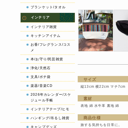
ブランケット/タオル
インテリア
インテリア雑貨
キッチンアイテム
お香/フレグランス/コス
メ
本/お守り/民芸雑貨
浄化/天然石
文具/ポチ袋
サイズ
楽器/音楽CD
縦13cm 横22cm マチ7cm
2026年カレンダー/スケ
素材
ジュール手帳
表地 綿 水牛革 裏地 綿
インテリアテープ/ヒモ
商品仕様
ハンギング/吊るし雑貨
旅する気持ちを日常に。
キャンプグッズ