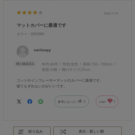
2022.7.31
マットカバーに最適です
カラー：BROWN
nariizupy
購入確認済み
年代:
40代
性別:
女性
身長:
156～160cm
体型:
大柄
靴のサイズ:
25cm
コットやインフレーサーマットのカバーに最適です。
寝てもずれないのがいいです。
2
1
参考になった
Like!
絞り込み
表示：新しい順