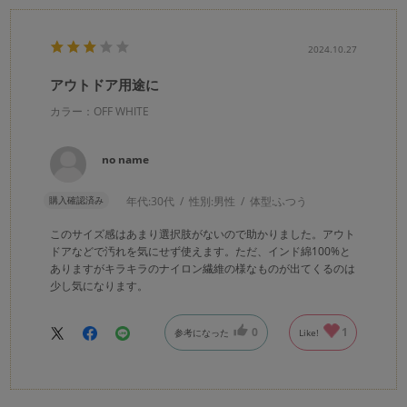
2024.10.27
アウトドア用途に
カラー：OFF WHITE
no name
購入確認済み
年代:
30代
性別:
男性
体型:
ふつう
このサイズ感はあまり選択肢がないので助かりました。アウト
ドアなどで汚れを気にせず使えます。ただ、インド綿100%と
ありますがキラキラのナイロン繊維の様なものが出てくるのは
少し気になります。
0
1
参考になった
Like!