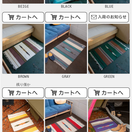
BEIGE
BLACK
BLUE
BROWN
GRAY
GREEN
残り僅か