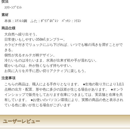
技法
ｽｸﾘｰﾝﾌﾟﾘﾝﾄ
素材
本体：ｽﾃﾝﾚｽ鋼 ふた：ﾎﾟﾘﾌﾟﾛﾋﾟﾚﾝ ﾊﾟｯｷﾝ：ｼﾘｺﾝ
商品仕様
大自然へ繰り出そう。
日常使いもしやすい350mlタンブラー。
カラビナ付きでリュックにぶら下げれば、いつでも喉の渇きを潤すことがで
きる。
個性が光るオルテガ柄デザイン。
冷たいものは冷たいまま、水滴が出来ず机や手が濡れない。
暖かいものは、外が熱くならず持ちやすい。
お気に入りを片手に思い切りアクティブに楽しもう。
注意事項
こちらの商品は、職人による手作りとなります。 ◆生地の取り方により1点1
点柄の出方・配置、形や色に多少の誤差が生じる場合があります。 ◆オンラ
インショップで販売をしております在庫につきましては、実店舗と在庫を共
有しています。 ◆お使いのパソコン環境により、実際の商品の色と表示され
ている色に違いが生じる場合がございます
ユーザーレビュー