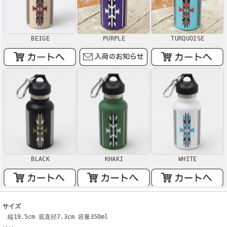
BEIGE
PURPLE
TURQUOISE
BLACK
KHAKI
WHITE
サイズ
縦19.5cm 底直径7.3cm 容量350ml