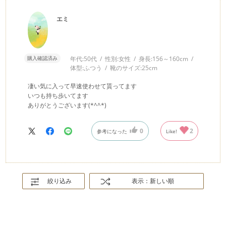
エミ
購入確認済み
年代:
50代
性別:
女性
身長:
156～160cm
体型:
ふつう
靴のサイズ:
25cm
凄い気に入って早速使わせて貰ってます
いつも持ち歩いてます
ありがとうございます(*^^*)
0
2
参考になった
Like!
絞り込み
表示：新しい順