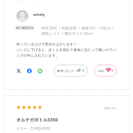
achaly
購入確認済み
年代:
30代
性別:
女性
身長:
161～165cm
体型:
ふつう
靴のサイズ:
24cm
持っているだけで気分が上がります！
バッグに下げると、歩くとき揺れて身体に当たって痛いのでバ
ッグの中に入れています。
0
0
参考になった
Like!
2022.6.1
オルテガポトルS350
カラー：TURQUOISE