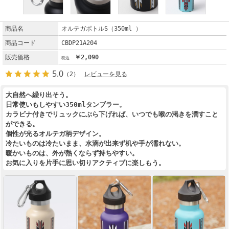
商品名
オルテガボトルS（350ml ）
商品コード
CBDP21A204
販売価格
￥2,090
5.0
（2）
レビューを見る
大自然へ繰り出そう。
日常使いもしやすい350mlタンブラー。
カラビナ付きでリュックにぶら下げれば、いつでも喉の渇きを潤すこと
ができる。
個性が光るオルテガ柄デザイン。
冷たいものは冷たいまま、水滴が出来ず机や手が濡れない。
暖かいものは、外が熱くならず持ちやすい。
お気に入りを片手に思い切りアクティブに楽しもう。