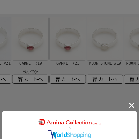
E #21
GARNET #19
GARNET #21
MOON STONE #19
MOON 
残り僅か