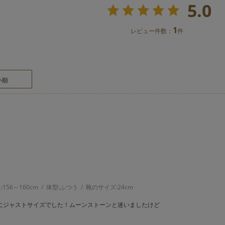
5.0
1
レビュー件数：
件
い順
:
156～160cm
体型:
ふつう
靴のサイズ:
24cm
にジャストサイズでした！ムーンストーンと迷いましたけど