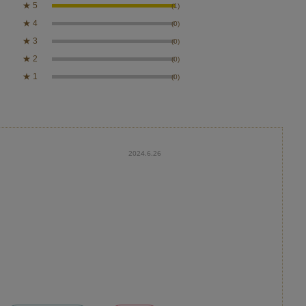
★
5
(1)
★
4
(0)
★
3
(0)
★
2
(0)
★
1
(0)
2024.6.26