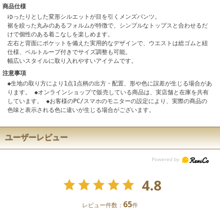
商品仕様
ゆったりとした変形シルエットが目を引くメンズパンツ。
裾を絞った丸みのあるフォルムが特徴で、シンプルなトップスと合わせるだ
けで個性のある着こなしを楽しめます。
左右と背面にポケットを備えた実用的なデザインで、ウエストは総ゴムと紐
仕様、ベルトループ付きでサイズ調整も可能。
幅広いスタイルに取り入れやすいアイテムです。
注意事項
◆生地の取り方により1点1点柄の出方・配置、形や色に誤差が生じる場合があ
ります。 ◆オンラインショップで販売している商品は、実店舗と在庫を共有
しています。 ◆お客様のPC/スマホのモニターの設定により、実際の商品の
色味と表示される色に違いが生じる場合がございます。
ユーザーレビュー
4.8
65
レビュー件数：
件