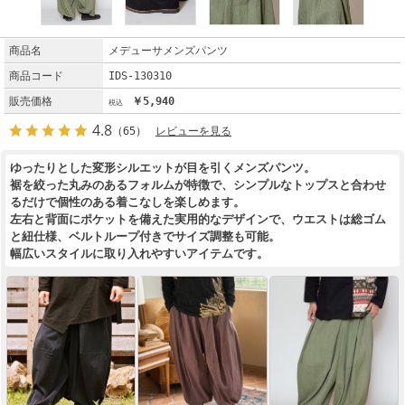
商品名
メデューサメンズパンツ
商品コード
IDS-130310
販売価格
￥5,940
4.8
（65）
レビューを見る
ゆったりとした変形シルエットが目を引くメンズパンツ。
裾を絞った丸みのあるフォルムが特徴で、シンプルなトップスと合わせ
るだけで個性のある着こなしを楽しめます。
左右と背面にポケットを備えた実用的なデザインで、ウエストは総ゴム
と紐仕様、ベルトループ付きでサイズ調整も可能。
幅広いスタイルに取り入れやすいアイテムです。