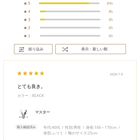
★
5
(54)
★
4
(6)
★
3
(5)
★
2
(0)
★
1
(0)
絞り込み
表示：新しい順
2026.7.9
とても良き。
カラー：BLACK
マスター
購入確認済み
年代:
40代
性別:
男性
身長:
166～170cm
体型:
ふつう
靴のサイズ:
25cm