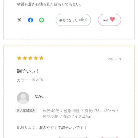
材質も履き心地も見た目もとても良い。
0
1
参考になった
Like!
2026.6.9
調子いぃ！
カラー：BLACK
なか。
購入確認済み
年代:
40代
性別:
男性
身長:
176～180cm
体型:
大柄
靴のサイズ:
27cm
肌触りよく、履きやすくて調子いいです！