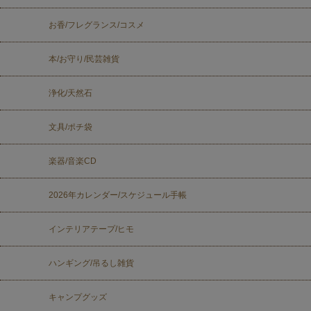
お香/フレグランス/コスメ
本/お守り/民芸雑貨
浄化/天然石
文具/ポチ袋
楽器/音楽CD
2026年カレンダー/スケジュール手帳
インテリアテープ/ヒモ
ハンギング/吊るし雑貨
キャンプグッズ