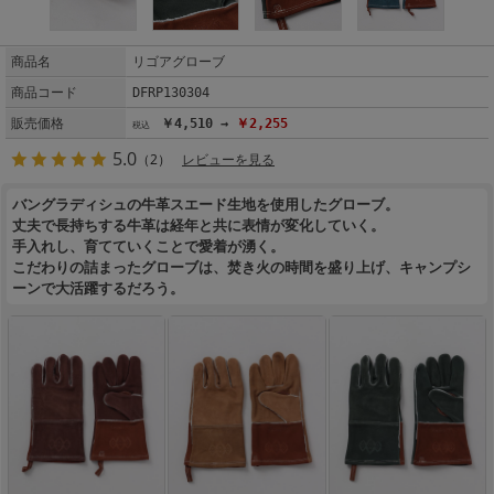
商品名
リゴアグローブ
商品コード
DFRP130304
販売価格
￥4,510 →
￥2,255
5.0
（2）
レビューを見る
バングラディシュの牛革スエード生地を使用したグローブ。
丈夫で長持ちする牛革は経年と共に表情が変化していく。
手入れし、育てていくことで愛着が湧く。
こだわりの詰まったグローブは、焚き火の時間を盛り上げ、キャンプシ
ーンで大活躍するだろう。