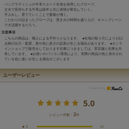
バングラディシュの牛革スエード生地を使用したグローブ。
丈夫で長持ちする牛革は経年と共に表情が変化していく。
手入れし、育てていくことで愛着が湧く。
こだわりの詰まったグローブは、焚き火の時間を盛り上げ、キャンプシーン
で大活躍するだろう。
注意事項
こちらの商品は、職人による手作りとなります。 ◆生地の取り方により1点1
点柄の出方・配置、形や色に多少の誤差が生じる場合があります。 ◆オンラ
インショップで販売をしております在庫につきましては、実店舗と在庫を共
有しています。 ◆お使いのパソコン環境により、実際の商品の色と表示され
ている色に違いが生じる場合がございます
ユーザーレビュー
5.0
2
レビュー件数：
件
★
5
(2)