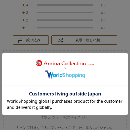
★
4
(0)
★
3
(0)
★
2
(0)
★
1
(0)
絞り込み
表示：新しい順
2024.6.12
オシャレなグローブ
カラー：INDIGO
レオラン
購入確認済み
年代:
30代
性別:
女性
身長:
156～160cm
体型:
ふつう
靴のサイズ:
24cm
キャンプ好きな主人にプレゼント用でした。本人もオシャレな