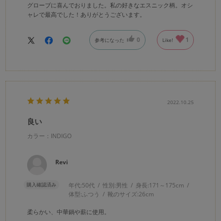
グローブに喜んでおりました。私の好きなエスニック柄。オシ
ャレで最高でした！ありがとうございます。
0
1
参考になった
Like!
2022.10.25
良い
カラー：INDIGO
Revi
購入確認済み
年代:
50代
性別:
男性
身長:
171～175cm
体型:
ふつう
靴のサイズ:
26cm
柔らかい、中華鍋や薪に使用。