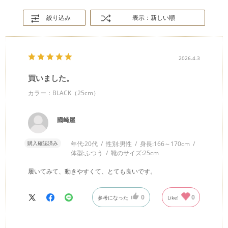
絞り込み
表示：新しい順
2026.4.3
買いました。
カラー：BLACK（25cm）
國崎屋
購入確認済み
年代:
20代
性別:
男性
身長:
166～170cm
体型:
ふつう
靴のサイズ:
25cm
履いてみて、動きやすくて、とても良いです。
0
0
参考になった
Like!