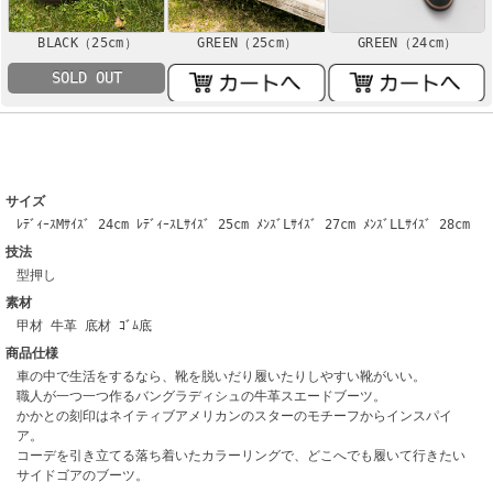
GREEN（24cm）
BLACK（25cm）
GREEN（25cm）
SOLD OUT
サイズ
ﾚﾃﾞｨｰｽMｻｲｽﾞ 24cm ﾚﾃﾞｨｰｽLｻｲｽﾞ 25cm ﾒﾝｽﾞLｻｲｽﾞ 27cm ﾒﾝｽﾞLLｻｲｽﾞ 28cm
技法
型押し
素材
甲材 牛革 底材 ｺﾞﾑ底
商品仕様
車の中で生活をするなら、靴を脱いだり履いたりしやすい靴がいい。
職人が一つ一つ作るバングラディシュの牛革スエードブーツ。
かかとの刻印はネイティブアメリカンのスターのモチーフからインスパイ
ア。
コーデを引き立てる落ち着いたカラーリングで、どこへでも履いて行きたい
サイドゴアのブーツ。