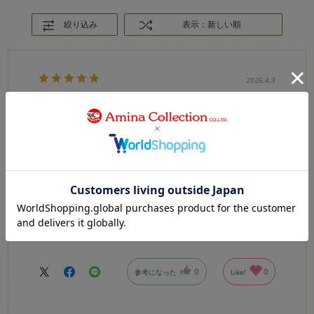
絞り込み
表示：新しい順
2026.4.3
買いました。
カラー：BLACK（25cm）
國崎屋
購入確認済み
年代:
20代
性別:
男性
身長:
166～170cm
体型:
ふつう
靴のサイズ:
25cm
履いてみて、動きやすくて、とても良いです。
0
0
参考になった
Like!