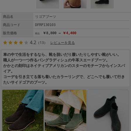
商品名
リゴアブーツ
商品コード
DFRP130103
販売価格
￥8,800 →
￥4,400
4.2
（13）
レビューを見る
車の中で生活をするなら、靴を脱いだり履いたりしやすい靴がいい。
職人が一つ一つ作るバングラディシュの牛革スエードブーツ。
かかとの刻印はネイティブアメリカンのスターのモチーフからインスパ
イア。
コーデを引き立てる落ち着いたカラーリングで、どこへでも履いて行き
たいサイドゴアのブーツ。