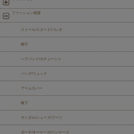
ファッション雑貨
ストール/スヌード/パレオ
帽子
ヘアバンド/カチューシャ
バッグ/リュック
アームカバー
靴下
サンダル/シューズ/ブーツ
ポーチ/キーケース/ペンケース