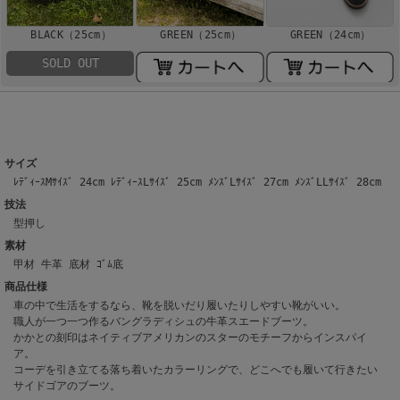
GREEN（24cm）
BLACK（25cm）
GREEN（25cm）
SOLD OUT
サイズ
ﾚﾃﾞｨｰｽMｻｲｽﾞ 24cm ﾚﾃﾞｨｰｽLｻｲｽﾞ 25cm ﾒﾝｽﾞLｻｲｽﾞ 27cm ﾒﾝｽﾞLLｻｲｽﾞ 28cm
技法
型押し
素材
甲材 牛革 底材 ｺﾞﾑ底
商品仕様
車の中で生活をするなら、靴を脱いだり履いたりしやすい靴がいい。
職人が一つ一つ作るバングラディシュの牛革スエードブーツ。
かかとの刻印はネイティブアメリカンのスターのモチーフからインスパイ
ア。
コーデを引き立てる落ち着いたカラーリングで、どこへでも履いて行きたい
サイドゴアのブーツ。