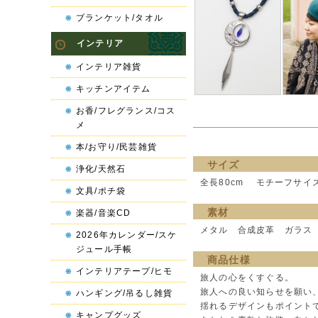
ブランケット/タオル
インテリア
インテリア雑貨
キッチンアイテム
お香/フレグランス/コス
メ
本/お守り/民芸雑貨
サイズ
浄化/天然石
全長80cm モチーフサイズ 
文具/ポチ袋
素材
楽器/音楽CD
メタル 合成皮革 ガラス
2026年カレンダー/スケ
ジュール手帳
商品仕様
インテリアテープ/ヒモ
旅人の心をくすぐる。
旅人への良い知らせを願い
ハンギング/吊るし雑貨
揺れるデザインもポイント
キャンプグッズ