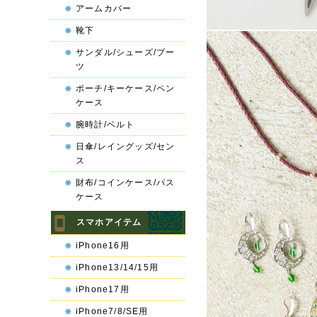
アームカバー
靴下
サンダル/シューズ/ブー
ツ
ポーチ/キーケース/ペン
ケース
腕時計/ベルト
日傘/レイングッズ/セン
ス
財布/コインケース/パス
ケース
スマホアイテム
iPhone16用
iPhone13/14/15用
iPhone17用
iPhone7/8/SE用