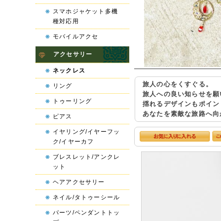
スマホジャケット多機
種対応用
モバイルアクセ
アクセサリー
ネックレス
旅人の心をくすぐる。
リング
旅人への良い知らせを願
トゥーリング
揺れるデザインもポイン
あなたを素敵な旅路へ向
ピアス
イヤリング/イヤーフッ
ク/イヤーカフ
ブレスレット/アンクレ
ット
ヘアアクセサリー
ネイル/タトゥーシール
パーツ/ペンダントトッ