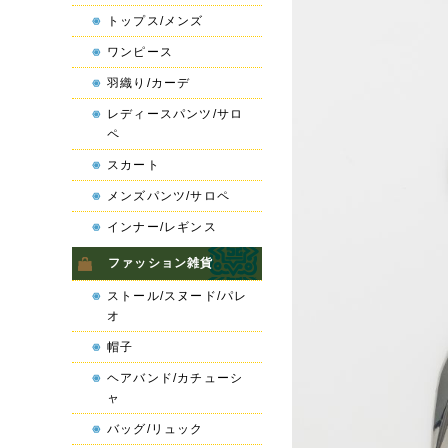
トップス/メンズ
ワンピース
羽織り/カーデ
レディースパンツ/サロ
ペ
スカート
メンズパンツ/サロペ
インナー/レギンス
ファッション雑貨
ストール/スヌード/パレ
オ
帽子
ヘアバンド/カチューシ
ャ
バッグ/リュック