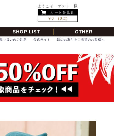
ようこそ ゲスト 様
カートを見る
￥0 (0点)
SHOP LIST
OTHER
取り扱いのご注意
公式サイト
卸のお取引をご希望のお客様へ