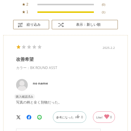
★
2
(0)
★
1
(1)
絞り込み
表示：新しい順
2025.2.2
改善希望
カラー：BK ROUND ASST
no name
購入確認済み
写真の柄と全く別物だった。
0
0
参考になった
Like!