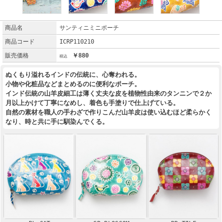
商品名
サンティニミニポーチ
商品コード
ICRP110210
販売価格
￥880
ぬくもり溢れるインドの伝統に、心奪われる。
小物や化粧品などまとめるのに便利なポーチ。
インド伝統の山羊皮細工は薄く丈夫な皮を植物性由来のタンニンで２か
月以上かけて丁寧になめし、着色も手塗りで仕上げている。
自然の素材を職人の手わざで作りこんだ山羊皮は使い込むほど柔らかく
なり、時と共に手に馴染んでくる。