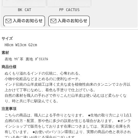
BK CAT
PP CACTUS
サイズ
H8cm W13cm G2cm
素材
表地 ﾔｷﾞ革 裏地 ﾎﾟﾘｴｽﾃﾙ
商品仕様
ぬくもり溢れるインドの伝統に、心奪われる。
小物や化粧品などまとめるのに便利なポーチ。
インド伝統の山羊皮細工は薄く丈夫な皮を植物性由来のタンニンで２か月以
上かけて丁寧になめし、着色も手塗りで仕上げている。
自然の素材を職人の手わざで作りこんだ山羊皮は使い込むほど柔らかくな
り、時と共に手に馴染んでくる。
注意事項
こちらの商品は、職人による手作りとなります。 ◆生地の取り方により1点1
点柄の出方・配置、形や色に多少の誤差が生じる場合があります。 ◆オンラ
インショップで販売をしております在庫につきましては、実店舗と在庫を共
有しています。 ◆お使いのパソコン環境により、実際の商品の色と表示され
ている色に違いが生じる場合がございます