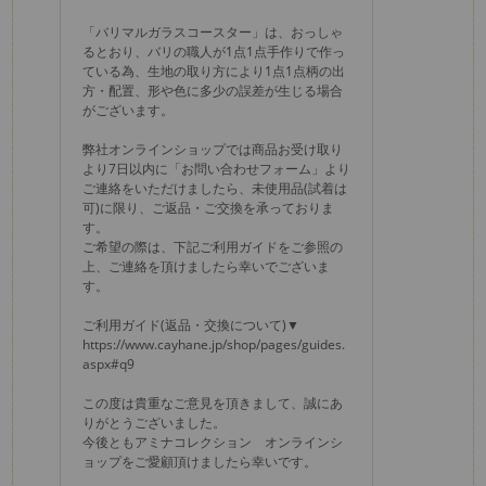
「バリマルガラスコースター」は、おっしゃ
るとおり、バリの職人が1点1点手作りで作っ
ている為、生地の取り方により1点1点柄の出
方・配置、形や色に多少の誤差が生じる場合
がございます。
弊社オンラインショップでは商品お受け取り
より7日以内に「お問い合わせフォーム」より
ご連絡をいただけましたら、未使用品(試着は
可)に限り、ご返品・ご交換を承っておりま
す。
ご希望の際は、下記ご利用ガイドをご参照の
上、ご連絡を頂けましたら幸いでございま
す。
ご利用ガイド(返品・交換について)▼
https://www.cayhane.jp/shop/pages/guides.
aspx#q9
この度は貴重なご意見を頂きまして、誠にあ
りがとうございました。
今後ともアミナコレクション オンラインシ
ョップをご愛顧頂けましたら幸いです。