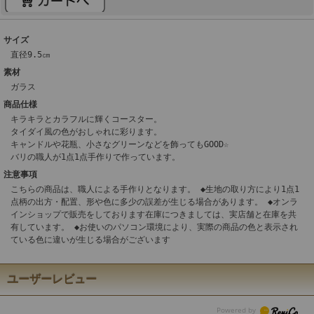
サイズ
直径9.5㎝
素材
ガラス
商品仕様
キラキラとカラフルに輝くコースター。
タイダイ風の色がおしゃれに彩ります。
キャンドルや花瓶、小さなグリーンなどを飾ってもGOOD☆
バリの職人が1点1点手作りで作っています。
注意事項
こちらの商品は、職人による手作りとなります。 ◆生地の取り方により1点1
点柄の出方・配置、形や色に多少の誤差が生じる場合があります。 ◆オンラ
インショップで販売をしております在庫につきましては、実店舗と在庫を共
有しています。 ◆お使いのパソコン環境により、実際の商品の色と表示され
ている色に違いが生じる場合がございます
ユーザーレビュー