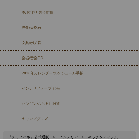
本/お守り/民芸雑貨
浄化/天然石
文具/ポチ袋
楽器/音楽CD
2026年カレンダー/スケジュール手帳
インテリアテープ/ヒモ
ハンギング/吊るし雑貨
キャンプグッズ
『チャイハネ』公式通販
>
インテリア
>
キッチンアイテム