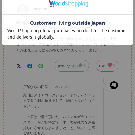
no name
購入確認済み
年代:
60代
性別:
女性
身長:
156～160cm
体型:
大柄
靴のサイズ:
24cm
商品画像より色数が少なく色の配置も偏りがありました。1点
ずつの手作りで画像と同じものが届くとは思っていませんでし
たが出来上がりに差があり過ぎてガッカリしました。
0
0
参考になった
Like!
店舗からの回答
2024.12.23
先日はアミナコレクション オンラインショ
ップをご利用頂きまして、誠にありがとうご
ざいます。
この度はご購入頂いた「バリマルガラスコー
スター」がご期待に沿えず、大変残念なお気
持ちにさせてしまいましたこと、誠に申し訳
ございません。