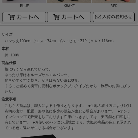
BLUE
KHAKI
RED
サイズ
パンツ丈103cm ウエスト74cm ゴム・ヒモ・ZIP（ＭＡＸ116cm）
素材
綿 100%
商品仕様
旅に行くなら連れていって。
ゆったり穿けるルーズサルエルパンツ。
動きやすくすぐ乾き、かさばらない綿100％。
くるっと畳めて携帯に便利なポケッタブルタイプだから、旅行のお供にぴっ
たり。
注意事項
こちらの商品は、職人による手作りとなります。 ◆生地の取り方により1点1
点柄の出方・配置、形や色に多少の誤差が生じる場合があります。 ◆オンラ
インショップで販売をしております在庫につきましては、実店舗と在庫を共
有しています。 ◆お使いのパソコン環境により、実際の商品の色と表示され
ている色に違いが生じる場合がございます