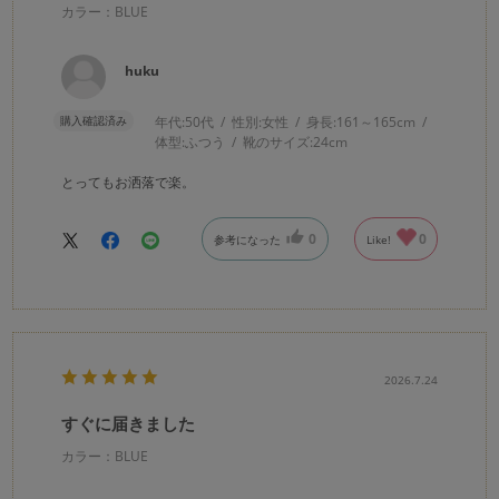
カラー：BLUE
huku
購入確認済み
年代:
50代
性別:
女性
身長:
161～165cm
体型:
ふつう
靴のサイズ:
24cm
とってもお洒落で楽。
0
0
参考になった
Like!
2026.7.24
すぐに届きました
カラー：BLUE