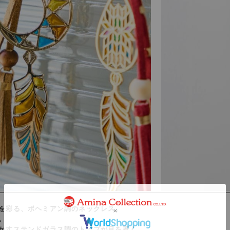
を彩る、ボヘミアン調のネックレス。
。
かすステンドガラス調のトップが目を惹く。