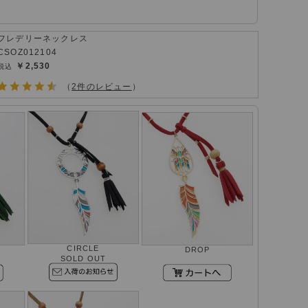
フレデリーネックレス
CSOZ012104
￥2,530
（
2件のレビュー
）
CIRCLE
DROP
SOLD OUT