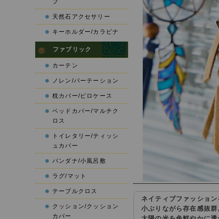
プ
天然石アクセサリー
キーホルダー/カラビナ
ファブリック
カーテン
ノレン/パーテーション
枕カバー/ピロケース
ベッドカバー/マルチク
ロス
トイレタリー/ティッシ
ュカバー
バンダナ/小風呂敷
ラグ/マット
テーブルクロス
ネイティブファッション
クッション/クッション
小ぶりながら存在感抜群
カバー
太陽の光を色鮮やかに透