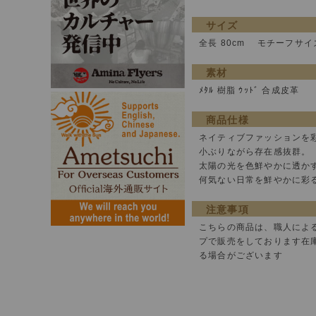
サイズ
全長 80cm モチーフサイ
素材
ﾒﾀﾙ 樹脂 ｳｯﾄﾞ 合成皮革
商品仕様
ネイティブファッションを
小ぶりながら存在感抜群。
太陽の光を色鮮やかに透か
何気ない日常を鮮やかに彩
注意事項
こちらの商品は、職人によ
プで販売をしております在
る場合がございます