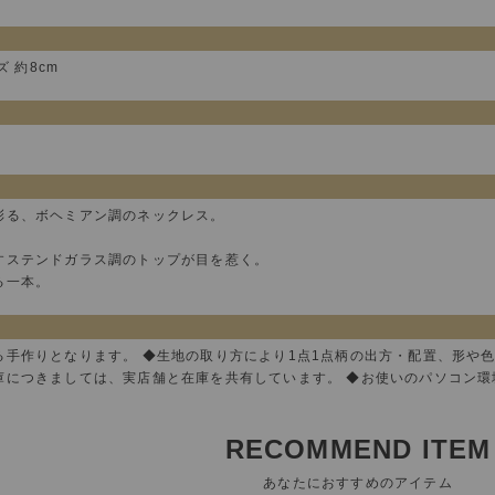
ズ 約8cm
彩る、ボヘミアン調のネックレス。
すステンドガラス調のトップが目を惹く。
る一本。
る手作りとなります。 ◆生地の取り方により1点1点柄の出方・配置、形や
庫につきましては、実店舗と在庫を共有しています。 ◆お使いのパソコン
RECOMMEND ITEM
あなたにおすすめのアイテム