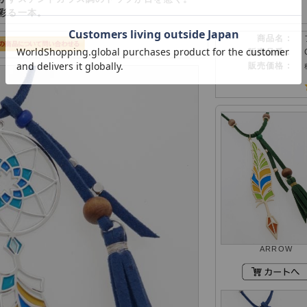
彩る一本。
商品名 :
販売品番 :
販売価格 :
ARROW