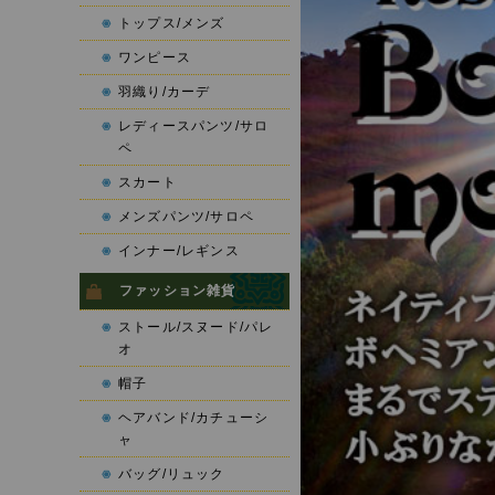
トップス/メンズ
ワンピース
羽織り/カーデ
レディースパンツ/サロ
ペ
スカート
メンズパンツ/サロペ
インナー/レギンス
ファッション雑貨
ストール/スヌード/パレ
オ
帽子
ヘアバンド/カチューシ
ャ
バッグ/リュック