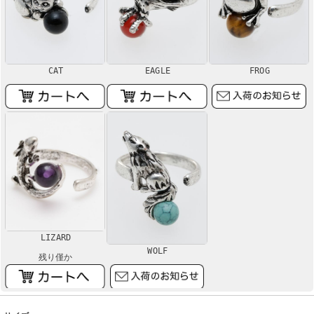
CAT
EAGLE
FROG
LIZARD
WOLF
残り僅か