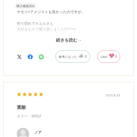
購入確認済み
ヤモリ×アメジストも良かったのですが、
売り切れでカエルさん
大好きなので購入致しました(*^^*)
続きを読む
注文から発送もスムーズでした！！
購入して良かったです(・ω・)ノ
0
0
参考になった
Like!
2025.8.25
素敵
カラー：WOLF
ノア