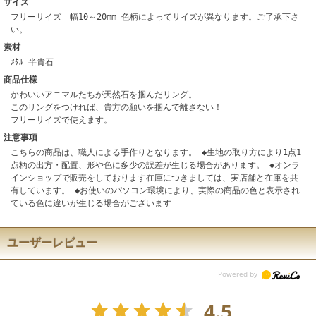
サイズ
フリーサイズ 幅10～20mm 色柄によってサイズが異なります。ご了承下さ
い。
素材
ﾒﾀﾙ 半貴石
商品仕様
かわいいアニマルたちが天然石を掴んだリング。
このリングをつければ、貴方の願いを掴んで離さない！
フリーサイズで使えます。
注意事項
こちらの商品は、職人による手作りとなります。 ◆生地の取り方により1点1
点柄の出方・配置、形や色に多少の誤差が生じる場合があります。 ◆オンラ
インショップで販売をしております在庫につきましては、実店舗と在庫を共
有しています。 ◆お使いのパソコン環境により、実際の商品の色と表示され
ている色に違いが生じる場合がございます
ユーザーレビュー
4.5