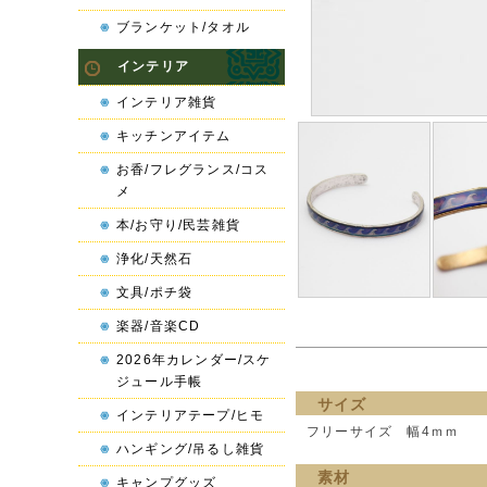
ブランケット/タオル
インテリア
インテリア雑貨
キッチンアイテム
お香/フレグランス/コス
メ
本/お守り/民芸雑貨
浄化/天然石
文具/ポチ袋
楽器/音楽CD
2026年カレンダー/スケ
ジュール手帳
サイズ
インテリアテープ/ヒモ
フリーサイズ 幅4ｍｍ
ハンギング/吊るし雑貨
素材
キャンプグッズ