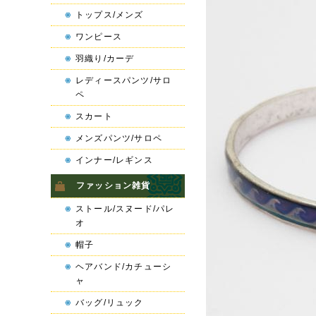
トップス/メンズ
ワンピース
羽織り/カーデ
レディースパンツ/サロ
ペ
スカート
メンズパンツ/サロペ
インナー/レギンス
ファッション雑貨
ストール/スヌード/パレ
オ
帽子
ヘアバンド/カチューシ
ャ
バッグ/リュック