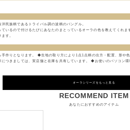
海洋民族柄であるトライバル調の波柄のバングル。
っているので付けるたびにあなたのまとっているオーラの色を教えてくれま
けます。
る手作りとなります。 ◆生地の取り方により1点1点柄の出方・配置、形や
庫につきましては、実店舗と在庫を共有しています。 ◆お使いのパソコン
オーラシリーズをもっと見る
RECOMMEND ITEM
あなたにおすすめのアイテム