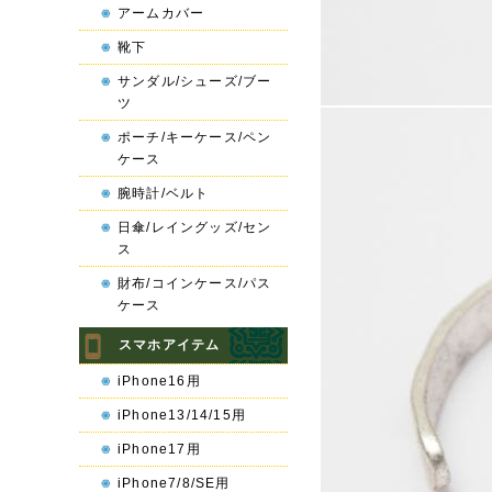
アームカバー
靴下
サンダル/シューズ/ブー
ツ
ポーチ/キーケース/ペン
ケース
腕時計/ベルト
日傘/レイングッズ/セン
ス
財布/コインケース/パス
ケース
スマホアイテム
iPhone16用
iPhone13/14/15用
iPhone17用
iPhone7/8/SE用