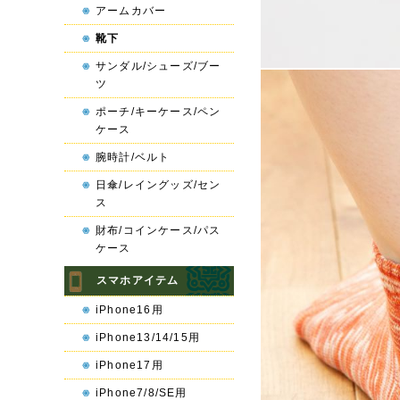
アームカバー
靴下
サンダル/シューズ/ブー
ツ
ポーチ/キーケース/ペン
ケース
腕時計/ベルト
日傘/レイングッズ/セン
ス
財布/コインケース/パス
ケース
スマホアイテム
iPhone16用
iPhone13/14/15用
iPhone17用
iPhone7/8/SE用