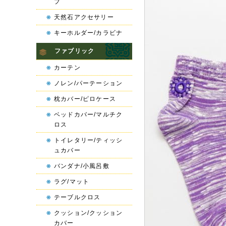
プ
天然石アクセサリー
キーホルダー/カラビナ
ファブリック
カーテン
ノレン/パーテーション
枕カバー/ピロケース
ベッドカバー/マルチク
ロス
トイレタリー/ティッシ
ュカバー
バンダナ/小風呂敷
ラグ/マット
テーブルクロス
クッション/クッション
カバー