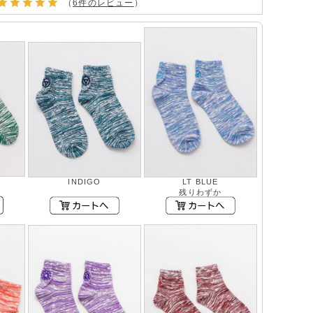
（
6件のレビュー
）
INDIGO
LT BLUE
残りわずか