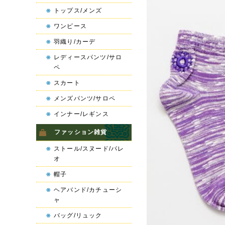
トップス/メンズ
ワンピース
羽織り/カーデ
レディースパンツ/サロ
ペ
スカート
メンズパンツ/サロペ
インナー/レギンス
ファッション雑貨
ストール/スヌード/パレ
オ
帽子
ヘアバンド/カチューシ
ャ
バッグ/リュック