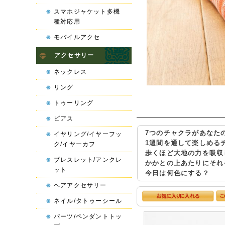
スマホジャケット多機
種対応用
モバイルアクセ
アクセサリー
ネックレス
リング
トゥーリング
ピアス
7つのチャクラがあなた
イヤリング/イヤーフッ
1週間を通して楽しめる
ク/イヤーカフ
歩くほど大地の力を吸収
ブレスレット/アンクレ
かかとの上あたりにそれ
ット
今日は何色にする？
ヘアアクセサリー
ネイル/タトゥーシール
パーツ/ペンダントトッ