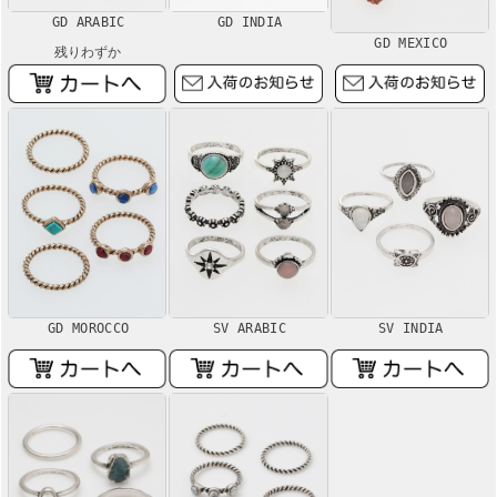
GD ARABIC
GD INDIA
GD MEXICO
残りわずか
GD MOROCCO
SV ARABIC
SV INDIA