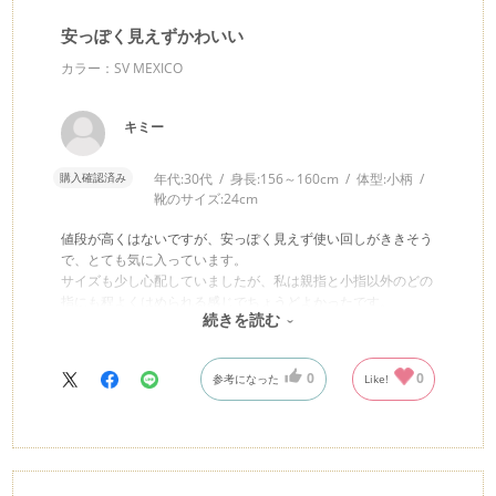
安っぽく見えずかわいい
カラー：SV MEXICO
キミー
購入確認済み
年代:
30代
身長:
156～160cm
体型:
小柄
靴のサイズ:
24cm
値段が高くはないですが、安っぽく見えず使い回しがききそう
で、とても気に入っています。
サイズも少し心配していましたが、私は親指と小指以外のどの
指にも程よくはめられる感じでちょうどよかったです。
続きを読む
また他のシリーズも購入したいと思っています。
0
0
参考になった
Like!