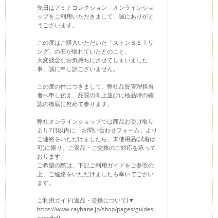
先日はアミナコレクション オンラインショ
ップをご利用いただきまして、誠にありがと
うございます。
この度はご購入いただいた「ストンＳＥＴリ
ング」の石が取れていたとのこと、
大変残念なお気持ちにさせてしまいました
事、誠に申し訳ございません。
この度の件につきまして、弊社品質管理担当
者へ申し伝え、品質の向上並びに検品時の確
認の徹底に努めて参ります。
弊社オンラインショップでは商品お受け取り
より7日以内に「お問い合わせフォーム」より
ご連絡をいただけましたら、未使用品(試着は
可)に限り、ご返品・ご交換のご対応を承って
おります。
ご希望の際は、下記ご利用ガイドをご参照の
上、ご連絡をいただけましたら幸いでござい
ます。
ご利用ガイド(返品・交換について)▼
https://www.cayhane.jp/shop/pages/guides.
aspx#q9