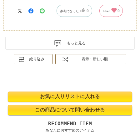
サイズが調整できるのもいいですね。
0
0
参考になった
Like!
他にもいくつかリングやブレスレットも購入しましたが、本品
はそのなかでもダントツトップにお気に入り、満足のいく買い
物でした（ホピの狼はイマサンくらいだった）。
もっと見る
絞り込み
表示：新しい順
RECOMMEND ITEM
あなたにおすすめのアイテム