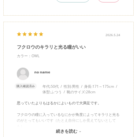
2026.5.24
フクロウのキラリと光る瞳がいい
カラー：OWL
no name
購入確認済み
年代:
50代
性別:
男性
身長:
171～175cm
体型:
ふつう
靴のサイズ:
28cm
思っていたよりもはるかによいもので大満足です。
フクロウの瞳に入っているなにかが角度によってキラリと光る
のがとってもいいです（たとえ自分にしか見えてないとして
も）。
続きを読む