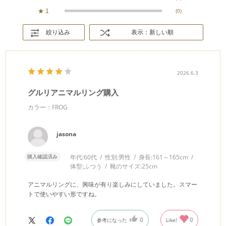
★
1
(0)
絞り込み
表示：新しい順
2026.6.3
グルリアニマルリング購入
カラー：FROG
jasona
購入確認済み
年代:
60代
性別:
男性
身長:
161～165cm
体型:
ふつう
靴のサイズ:
25cm
アニマルリングに、興味が有り楽しみにしていました。スマー
トで使いやすい形ですね。
0
0
参考になった
Like!