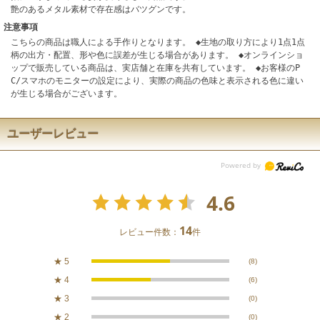
艶のあるメタル素材で存在感はバツグンです。
注意事項
こちらの商品は職人による手作りとなります。 ◆生地の取り方により1点1点
柄の出方・配置、形や色に誤差が生じる場合があります。 ◆オンラインショ
ップで販売している商品は、実店舗と在庫を共有しています。 ◆お客様のP
C/スマホのモニターの設定により、実際の商品の色味と表示される色に違い
が生じる場合がございます。
ユーザーレビュー
4.6
14
レビュー件数：
件
★
5
(8)
★
4
(6)
★
3
(0)
★
2
(0)