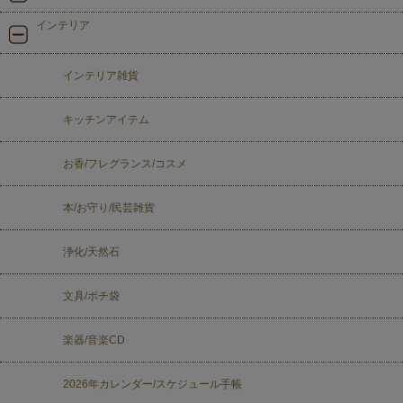
インテリア
インテリア雑貨
キッチンアイテム
お香/フレグランス/コスメ
本/お守り/民芸雑貨
浄化/天然石
文具/ポチ袋
楽器/音楽CD
2026年カレンダー/スケジュール手帳