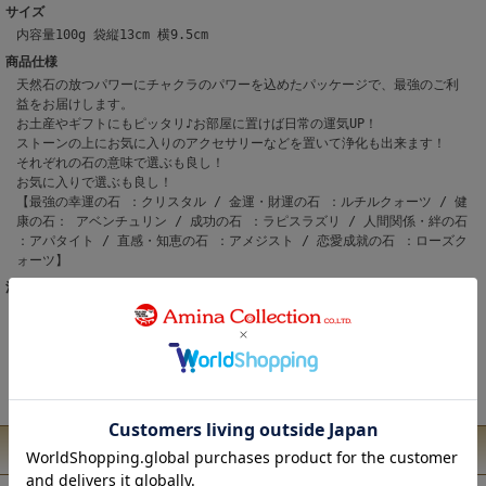
サイズ
内容量100g 袋縦13cm 横9.5cm
商品仕様
天然石の放つパワーにチャクラのパワーを込めたパッケージで、最強のご利
益をお届けします。
お土産やギフトにもピッタリ♪お部屋に置けば日常の運気UP！
ストーンの上にお気に入りのアクセサリーなどを置いて浄化も出来ます！
それぞれの石の意味で選ぶも良し！
お気に入りで選ぶも良し！
【最強の幸運の石 ：クリスタル / 金運・財運の石 ：ルチルクォーツ / 健
康の石： アベンチュリン / 成功の石 ：ラピスラズリ / 人間関係・絆の石
：アパタイト / 直感・知恵の石 ：アメジスト / 恋愛成就の石 ：ローズク
ォーツ】
注意事項
こちらの商品は、職人による手作りとなります。 ◆生地の取り方により1点1
点柄の出方・配置、形や色に多少の誤差が生じる場合があります。 ◆オンラ
インショップで販売をしております在庫につきましては、実店舗と在庫を共
有しています。 ◆お使いのパソコン環境により、実際の商品の色と表示され
ている色に違いが生じる場合がございます。
ユーザーレビュー