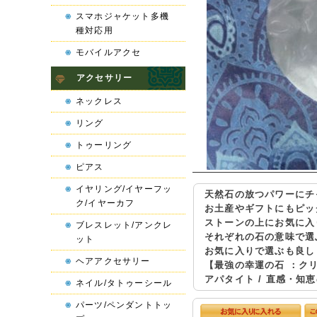
スマホジャケット多機
種対応用
モバイルアクセ
アクセサリー
ネックレス
リング
トゥーリング
ピアス
イヤリング/イヤーフッ
天然石の放つパワーにチ
ク/イヤーカフ
お土産やギフトにもピッ
ストーンの上にお気に入
ブレスレット/アンクレ
それぞれの石の意味で選
ット
お気に入りで選ぶも良し
ヘアアクセサリー
【最強の幸運の石 ：クリ
アパタイト / 直感・知
ネイル/タトゥーシール
パーツ/ペンダントトッ