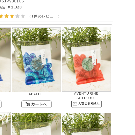
ASJP930106
￥1,320
（
1件のレビュー
）
AVENTURINE
APATITE
SOLD OUT