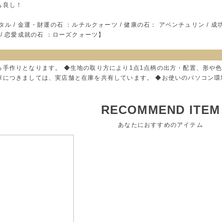
も良し！
ル / 金運・財運の石 ：ルチルクォーツ / 健康の石： アベンチュリン / 成功
/ 恋愛成就の石 ：ローズクォーツ】
る手作りとなります。 ◆生地の取り方により1点1点柄の出方・配置、形や
庫につきましては、実店舗と在庫を共有しています。 ◆お使いのパソコン
RECOMMEND ITEM
あなたにおすすめのアイテム