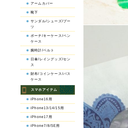
アームカバー
靴下
サンダル/シューズ/ブー
ツ
ポーチ/キーケース/ペン
ケース
腕時計/ベルト
日傘/レイングッズ/セン
ス
財布/コインケース/パス
ケース
スマホアイテム
iPhone16用
iPhone13/14/15用
iPhone17用
iPhone7/8/SE用