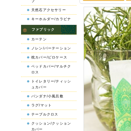
プ
天然石アクセサリー
キーホルダー/カラビナ
ファブリック
カーテン
ノレン/パーテーション
枕カバー/ピロケース
ベッドカバー/マルチク
ロス
トイレタリー/ティッシ
ュカバー
バンダナ/小風呂敷
ラグ/マット
テーブルクロス
クッション/クッション
カバー