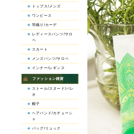
トップス/メンズ
ワンピース
羽織り/カーデ
レディースパンツ/サロ
ペ
スカート
メンズパンツ/サロペ
インナー/レギンス
ファッション雑貨
ストール/スヌード/パレ
オ
帽子
ヘアバンド/カチューシ
ャ
バッグ/リュック