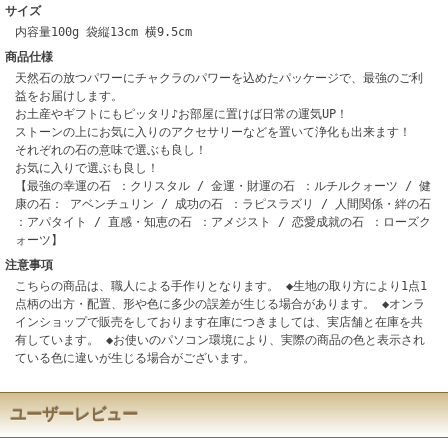
サイズ
内容量100g 袋縦13cm 横9.5cm
商品仕様
天然石の放つパワーにチャクラのパワーを込めたパッケージで、最強のご利
益をお届けします。
お土産やギフトにもピッタリ♪お部屋に置けば日常の運気UP！
ストーンの上にお気に入りのアクセサリーなどを置いて浄化も出来ます！
それぞれの石の意味で選ぶも良し！
お気に入りで選ぶも良し！
【最強の幸運の石 ：クリスタル / 金運・財運の石 ：ルチルクォーツ / 健
康の石： アベンチュリン / 成功の石 ：ラピスラズリ / 人間関係・絆の石
：アパタイト / 直感・知恵の石 ：アメジスト / 恋愛成就の石 ：ローズク
ォーツ】
注意事項
こちらの商品は、職人による手作りとなります。 ◆生地の取り方により1点1
点柄の出方・配置、形や色に多少の誤差が生じる場合があります。 ◆オンラ
インショップで販売をしております在庫につきましては、実店舗と在庫を共
有しています。 ◆お使いのパソコン環境により、実際の商品の色と表示され
ている色に違いが生じる場合がございます。
ユーザーレビュー