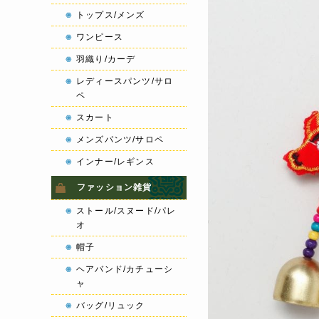
トップス/メンズ
ワンピース
羽織り/カーデ
レディースパンツ/サロ
ペ
スカート
メンズパンツ/サロペ
インナー/レギンス
ファッション雑貨
ストール/スヌード/パレ
オ
帽子
ヘアバンド/カチューシ
ャ
バッグ/リュック