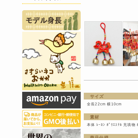
サイズ
全長22cm 横10cm
素材
本体 ﾚｰﾖﾝ ﾎﾟﾘｴｽﾃﾙ 充填物 
商品仕様