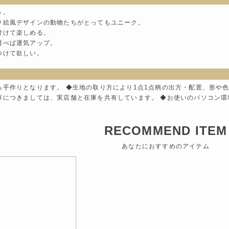
う。
り絵風デザインの動物たちがとってもユニーク。
付けて楽しめる。
選べば運気アップ。
つけて欲しい。
る手作りとなります。 ◆生地の取り方により1点1点柄の出方・配置、形や
庫につきましては、実店舗と在庫を共有しています。 ◆お使いのパソコン
RECOMMEND ITEM
あなたにおすすめのアイテム