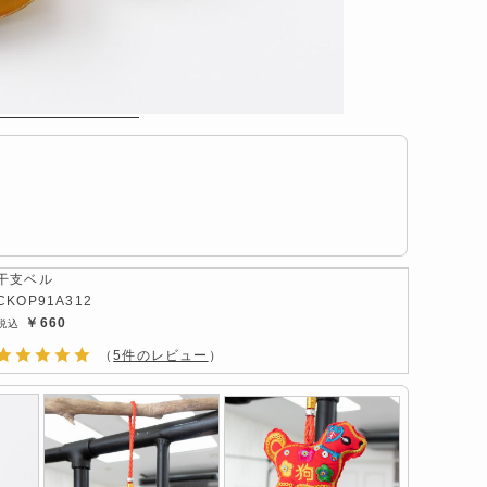
干支ベル
CKOP91A312
￥660
（
5件のレビュー
）