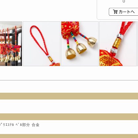
U
ﾎﾟﾘｴｽﾃﾙ ﾍﾞﾙ部分 合金