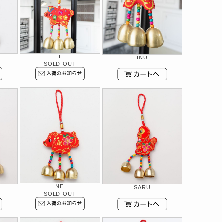
I
INU
SOLD OUT
NE
SARU
SOLD OUT