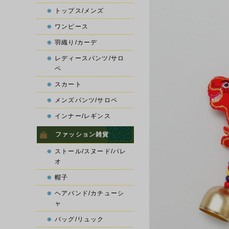
トップス/メンズ
ワンピース
羽織り/カーデ
レディースパンツ/サロ
ペ
スカート
メンズパンツ/サロペ
インナー/レギンス
ファッション雑貨
ストール/スヌード/パレ
オ
帽子
ヘアバンド/カチューシ
ャ
バッグ/リュック