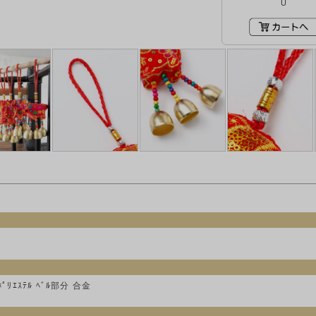
U
ﾎﾟﾘｴｽﾃﾙ ﾍﾞﾙ部分 合金