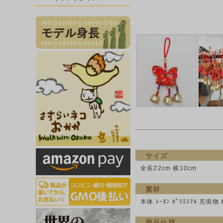
サイズ
全長22cm 横10cm
素材
本体 ﾚｰﾖﾝ ﾎﾟﾘｴｽﾃﾙ 充填物 
商品仕様