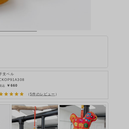
干支ベル
CKOP91A308
￥660
（
5件のレビュー
）