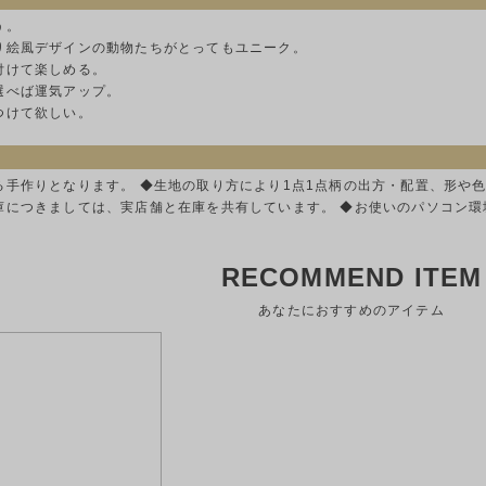
う。
り絵風デザインの動物たちがとってもユニーク。
付けて楽しめる。
選べば運気アップ。
つけて欲しい。
る手作りとなります。 ◆生地の取り方により1点1点柄の出方・配置、形や
庫につきましては、実店舗と在庫を共有しています。 ◆お使いのパソコン
RECOMMEND ITEM
あなたにおすすめのアイテム