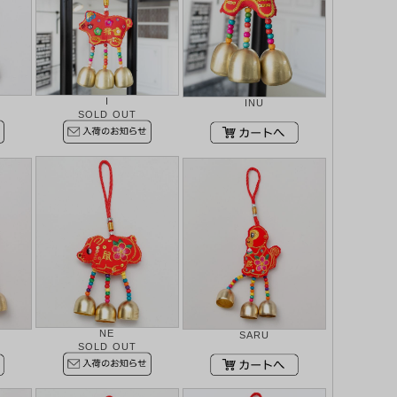
I
INU
SOLD OUT
NE
SARU
SOLD OUT