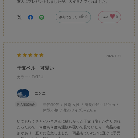
友人にプレゼントしましたが、大変喜んでくれました。
0
0
参考になった
Like!
2024.1.31
干支ベル 可愛い
カラー：TATSU
ニンニ
購入確認済み
年代:
50代
性別:
女性
身長:
146～150cm
体型:
小柄
靴のサイズ:
～23cm
いつも行くチャイハネさんに欲しかった干支（龍）が売り切れ
だったので 何度も何度も通販を覗いて見ていたら 商品の追
加があり 直ぐに注文しました 商品もていねいに直ぐに手元