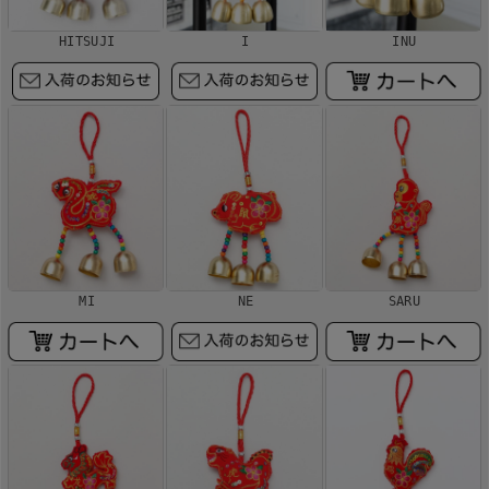
HITSUJI
I
INU
MI
NE
SARU