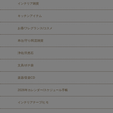
インテリア雑貨
キッチンアイテム
お香/フレグランス/コスメ
本/お守り/民芸雑貨
浄化/天然石
文具/ポチ袋
楽器/音楽CD
2026年カレンダー/スケジュール手帳
インテリアテープ/ヒモ