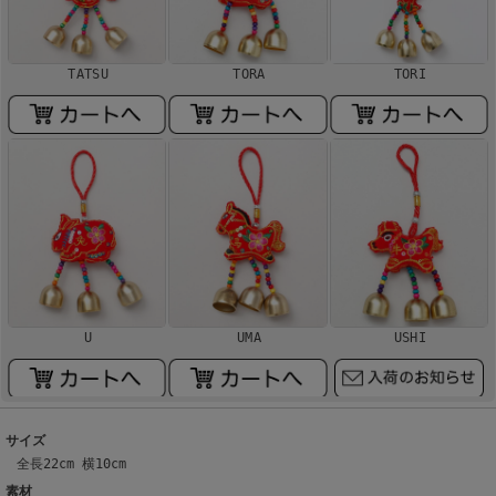
TATSU
TORA
TORI
U
UMA
USHI
サイズ
全長22cm 横10cm
素材