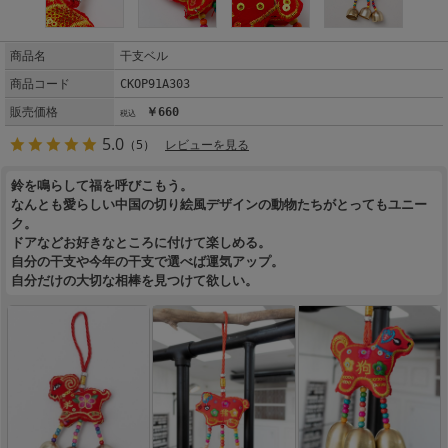
商品名
干支ベル
商品コード
CKOP91A303
販売価格
￥660
5.0
（5）
レビューを見る
鈴を鳴らして福を呼びこもう。
なんとも愛らしい中国の切り絵風デザインの動物たちがとってもユニー
ク。
ドアなどお好きなところに付けて楽しめる。
自分の干支や今年の干支で選べば運気アップ。
自分だけの大切な相棒を見つけて欲しい。