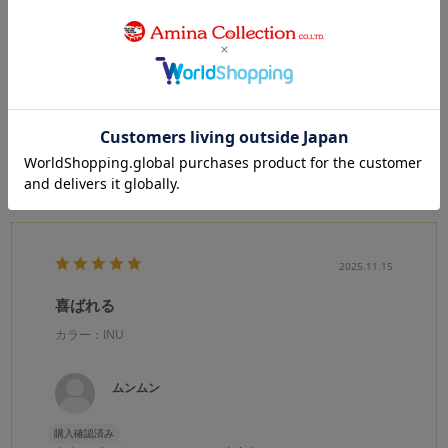
★
5
(5)
★
4
(0)
★
3
(0)
★
2
(0)
★
1
(0)
絞り込み
表示：新しい順
2025.11.15
喜ばれる
カラー：INU
ムンムン
購入確認済み