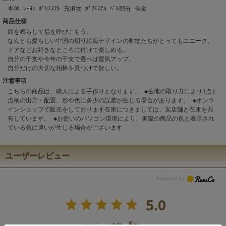
本体 ﾚｰﾖﾝ ﾎﾟﾘｴｽﾃﾙ 充填物 ﾎﾟﾘｴｽﾃﾙ ﾍﾞﾙ部分 合金
商品仕様
鈴を鳴らして福を呼びこもう。
なんとも愛らしい中国の切り絵風デザインの動物たちがとってもユニーク。
ドアなどお好きなところに付けて楽しめる。
自分の干支や今年の干支で選べば運気アップ。
自分だけの大切な相棒を見つけて欲しい。
注意事項
こちらの商品は、職人による手作りとなります。 ◆生地の取り方により1点1
点柄の出方・配置、形や色に多少の誤差が生じる場合があります。 ◆オンラ
インショップで販売をしております在庫につきましては、実店舗と在庫を共
有しています。 ◆お使いのパソコン環境により、実際の商品の色と表示され
ている色に違いが生じる場合がございます
ユーザーレビュー
5.0
5
レビュー件数：
件