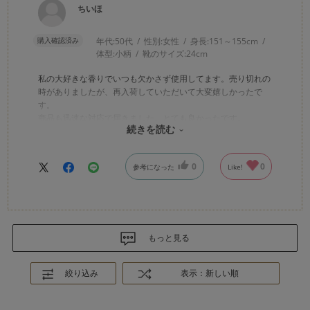
ちいほ
購入確認済み
年代:
50代
性別:
女性
身長:
151～155cm
体型:
小柄
靴のサイズ:
24cm
私の大好きな香りでいつも欠かさず使用してます。売り切れの
時がありましたが、再入荷していただいて大変嬉しかったで
す。
商品も迅速な対応で届きました。とても良かったです。
続きを読む
ありがとうございました。
0
0
参考になった
Like!
もっと見る
絞り込み
表示：新しい順