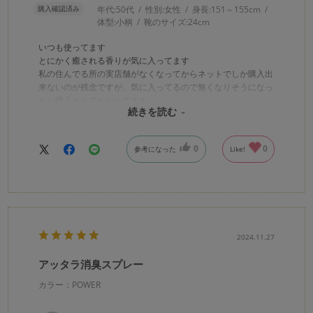
購入確認済み
年代:
50代
性別:
女性
身長:
151～155cm
体型:
小柄
靴のサイズ:
24cm
いつも使ってます
とにかく癒される香りが気に入ってます
私の住んでる所の実店舗がなくなってからネットでしか購入出
来ないのが残念ですが、気に入ってるので無くなりそうになっ
たら購入させてもらってます
続きを読む
同じ香りの車用も使ってます
とにかくお気に入りです
0
0
参考になった
Like!
2024.11.27
アッタラ消臭スプレー
カラー：POWER