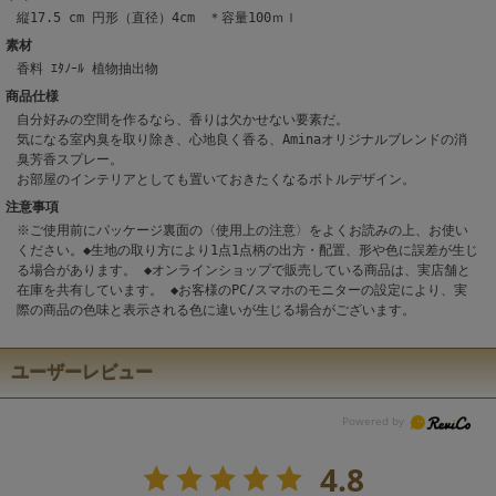
縦17.5 cm 円形（直径）4cm ＊容量100ｍｌ
素材
香料 ｴﾀﾉｰﾙ 植物抽出物
商品仕様
自分好みの空間を作るなら、香りは欠かせない要素だ。
気になる室内臭を取り除き、心地良く香る、Aminaオリジナルブレンドの消
臭芳香スプレー。
お部屋のインテリアとしても置いておきたくなるボトルデザイン。
注意事項
※ご使用前にパッケージ裏面の〈使用上の注意〉をよくお読みの上、お使い
ください。◆生地の取り方により1点1点柄の出方・配置、形や色に誤差が生じ
る場合があります。 ◆オンラインショップで販売している商品は、実店舗と
在庫を共有しています。 ◆お客様のPC/スマホのモニターの設定により、実
際の商品の色味と表示される色に違いが生じる場合がございます。
ユーザーレビュー
4.8