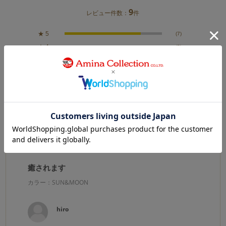
9
レビュー件数：
件
★
5
(7)
★
4
(2)
★
3
(0)
★
2
(0)
★
1
(0)
絞り込み
表示：新しい順
2026.4.15
癒されます
カラー：SUN&MOON
hiro