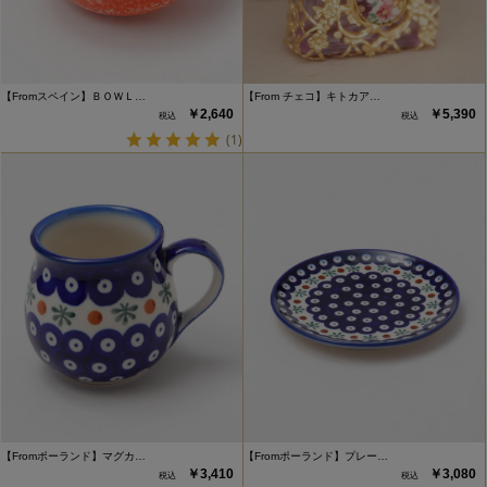
【Fromスペイン】ＢＯＷＬ…
【From チェコ】キトカア…
￥2,640
￥5,390
(1)
【Fromポーランド】マグカ…
【Fromポーランド】プレー…
￥3,410
￥3,080