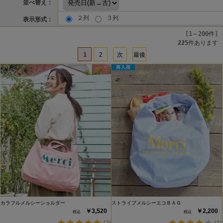
並べ替え：
２列
３列
表示形式：
[1～200件]
225
件あります
1
2
次
最後
カラフルメルシーショルダー
ストライプメルシーエコＢＡＧ
￥3,520
￥2,200
(2)
(1)