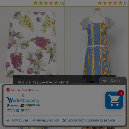
(3)
(3)
当サイトではユーザーの利便性向
【Fromイタリア】クアドラ…
プロバンスレモンエプロン
上やサイト改善のためにCookieを
承諾する
￥2,420
￥7,480
使用しています。
(3)