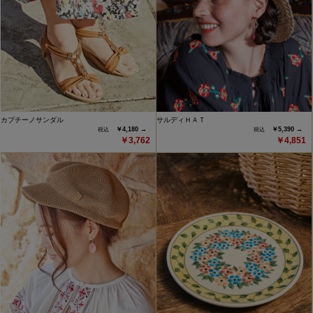
カプチーノサンダル
サルディＨＡＴ
￥4,180 →
￥5,390 →
￥3,762
￥4,851