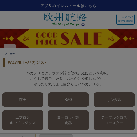
アプリのインストールはこちら
ログイン /
新規会員登録
VACANCE-バカンス-
バカンスとは、ラテン語で｢からっぽ｣という意味。
おうちで過ごしたり、お出かけを楽しんだり。
ゆったり気ままに自分らしいバカンスを。
帽子
BAG
サンダル
エプロン
ヨーロッパ製
テーブルクロス
キッチングッズ
食器
コースター