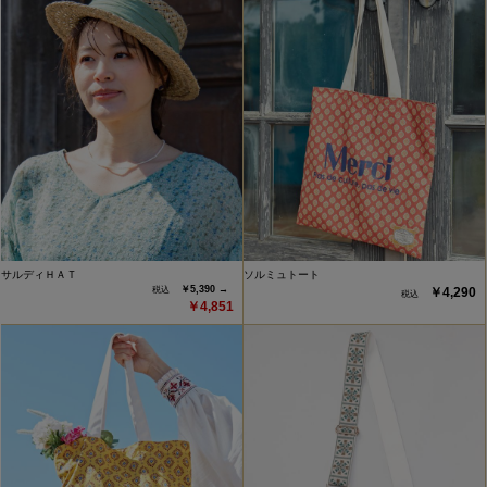
サルディＨＡＴ
ソルミュトート
￥5,390 →
￥4,290
￥4,851