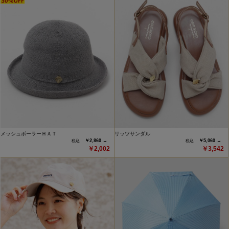
メッシュボーラーＨＡＴ
リッツサンダル
￥2,860 →
￥5,060 →
￥2,002
￥3,542