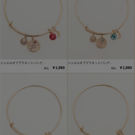
ジュエルオブプラネットバング…
ジュエルオブプラネットバング…
￥1,980
￥1,980