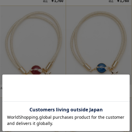
￥1,760
￥1,760
ルミナプラネットブレスレット
ルミナプラネットブレスレット
￥1,760
￥1,760