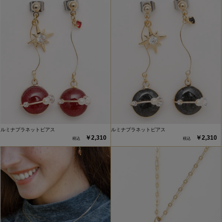
ルミナプラネットピアス
ルミナプラネットピアス
￥2,310
￥2,310