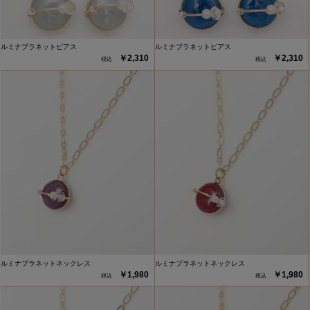
ルミナプラネットピアス
ルミナプラネットピアス
￥2,310
￥2,310
ルミナプラネットネックレス
ルミナプラネットネックレス
￥1,980
￥1,980