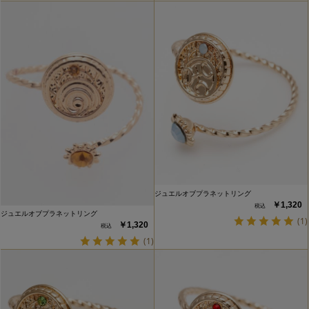
ジュエルオブプラネットリング
￥1,320
ジュエルオブプラネットリング
(1)
￥1,320
(1)