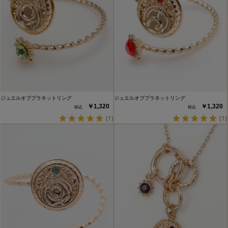
ジュエルオブプラネットリング
ジュエルオブプラネットリング
￥1,320
￥1,320
(1)
(1)