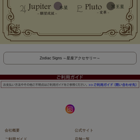
Zodiac Signs ～星座アクセサリー～
会社概要
公式サイト
ご利用ガイド
店舗一覧