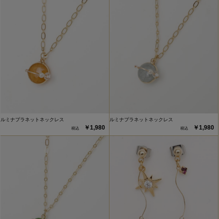
ルミナプラネットネックレス
ルミナプラネットネックレス
￥1,980
￥1,980