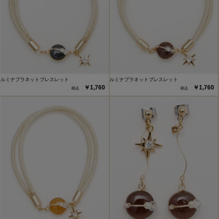
ルミナプラネットブレスレット
ルミナプラネットブレスレット
￥1,760
￥1,760