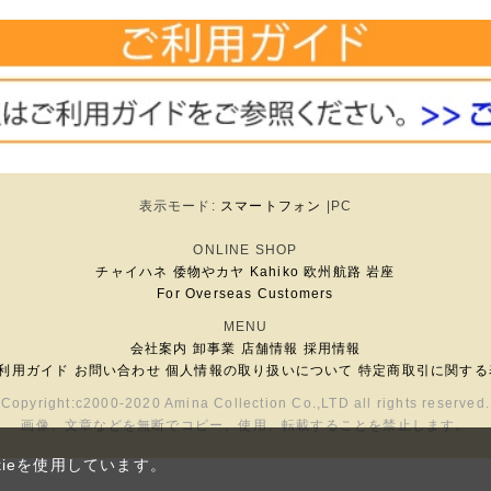
表示モード:
スマートフォン
|PC
ONLINE SHOP
チャイハネ
倭物やカヤ
Kahiko
欧州航路
岩座
For Overseas Customers
MENU
会社案内
卸事業
店舗情報
採用情報
利用ガイド
お問い合わせ
個人情報の取り扱いについて
特定商取引に関する
Copyright:c2000-2020 Amina Collection Co.,LTD all rights reserved.
画像、文章などを無断でコピー、使用、転載することを禁止します。
ieを使用しています。