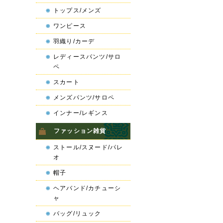
トップス/メンズ
ワンピース
羽織り/カーデ
レディースパンツ/サロ
ペ
スカート
メンズパンツ/サロペ
インナー/レギンス
ファッション雑貨
ストール/スヌード/パレ
オ
帽子
ヘアバンド/カチューシ
ャ
バッグ/リュック