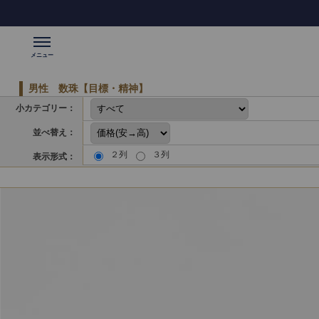
男性 数珠【目標・精神】
小カテゴリー：
並べ替え：
２列
３列
表示形式：