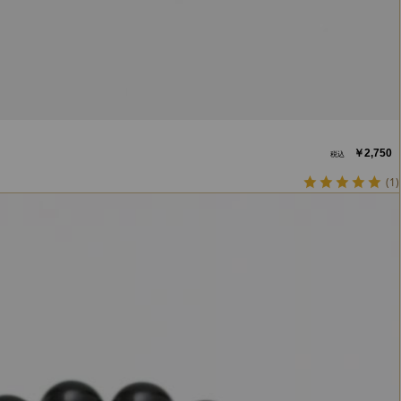
￥2,750
(1)