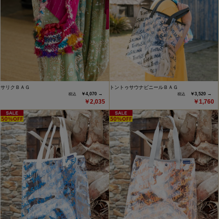
サリクＢＡＧ
トントゥサウナビニールＢＡＧ
￥4,070 →
￥3,520 →
￥2,035
￥1,760