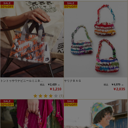
トントゥサウナビニールミニＢ…
サリクＢＡＧ
￥2,420 →
￥4,070 →
￥1,210
￥2,035
(1)