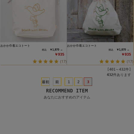
おかか巾着エコトート
おかか巾着エコトート
￥1,870 →
￥1,870 →
￥935
￥935
(17)
(17)
[401～432件]
432
件あります
最初
前
1
2
3
RECOMMEND ITEM
あなたにおすすめのアイテム