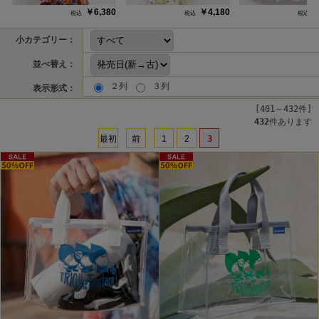
￥6,380
￥4,180
￥
小カテゴリー：
並べ替え：
２列
３列
表示形式：
[401～432件]
432
件あります
最初
前
1
2
3