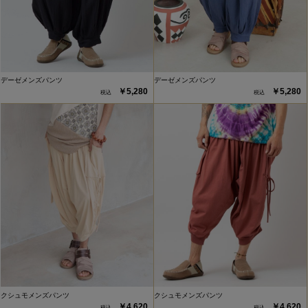
デーゼメンズパンツ
デーゼメンズパンツ
￥5,280
￥5,280
クシュモメンズパンツ
クシュモメンズパンツ
￥4,620
￥4,620