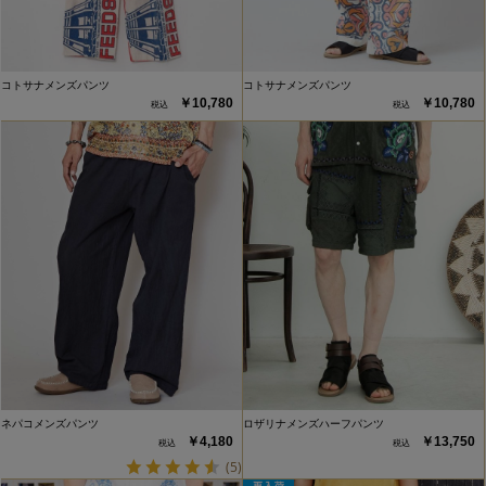
コトサナメンズパンツ
コトサナメンズパンツ
￥10,780
￥10,780
ネパコメンズパンツ
ロザリナメンズハーフパンツ
￥4,180
￥13,750
(5)