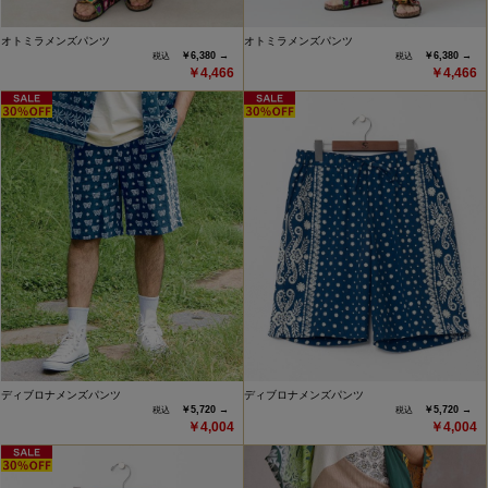
オトミラメンズパンツ
オトミラメンズパンツ
￥6,380 →
￥6,380 →
￥4,466
￥4,466
ディブロナメンズパンツ
ディブロナメンズパンツ
￥5,720 →
￥5,720 →
￥4,004
￥4,004