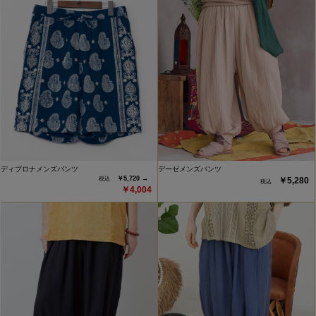
ディブロナメンズパンツ
デーゼメンズパンツ
￥5,720 →
￥5,280
￥4,004