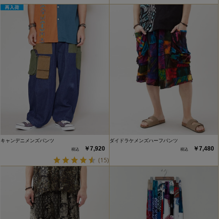
キャンデニメンズパンツ
ダイドラケメンズハーフパンツ
￥7,920
￥7,480
(15)