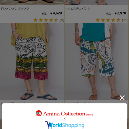
ドレメンメンズパンツ
ネオエステコパンツ
￥4,620
￥2,970
(9)
(19)
ネオエステコパンツ
ネオエステコパンツ
￥2,970
￥2,970
(19)
(19)