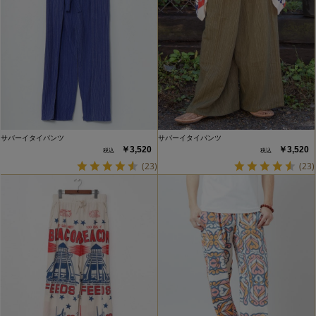
サバーイタイパンツ
サバーイタイパンツ
￥3,520
￥3,520
(23)
(23)