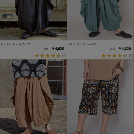
ドレメンメンズパンツ
ドレメンメンズパンツ
￥4,620
￥4,620
(9)
(9)