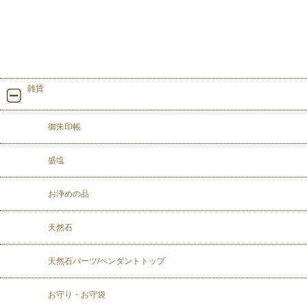
雑貨
御朱印帳
盛塩
お浄めの品
天然石
天然石パーツ/ペンダントトップ
お守り・お守袋