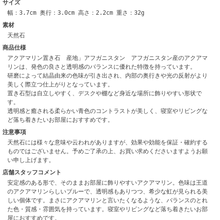
サイズ
幅：3.7cm 奥行：3.0cm 高さ：2.2cm 重さ：32g
素材
天然石
商品仕様
アクアマリン置き石 産地」アフガニスタン アフガニスタン産のアクアマ
リンは、発色の良さと透明感のバランスに優れた特徴を持っています。
研磨によって結晶由来の色味が引き出され、内部の奥行きや光の反射がより
美しく際立つ仕上がりとなっています。
置き石型は自立しやすく、デスクや棚など身近な場所に飾りやすい形状で
す。
透明感と癒される柔らかい青色のコントラストが美しく、寝室やリビングな
ど落ち着きたいお部屋におすすめです。
注意事項
天然石には様々な意味や云われがありますが、効果や効能を保証・確約する
ものではございません。予めご了承の上、お買い求めくださいますようお願
い申し上げます。
店舗スタッフコメント
安定感のある形で、そのままお部屋に飾りやすいアクアマリン。色味は王道
のアクアマリンらしいブルーで、透明感もありつつ、希少な虹が見られる美
しい個体です。まさにアクアマリンと言いたくなるような、バランスのとれ
た色・質感・雰囲気を持っています。寝室やリビングなど落ち着きたいお部
屋におすすめです。