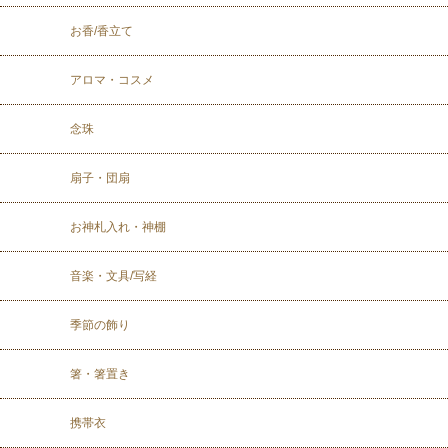
お香/香立て
アロマ・コスメ
念珠
扇子・団扇
お神札入れ・神棚
音楽・文具/写経
季節の飾り
箸・箸置き
携帯衣