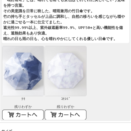
を持つ言葉。
その美意識を日常に映した、晴雨兼用の竹日傘です。
竹の持ち手とタッセルが上品に調和し、自然の移ろいを感じながら穏や
かに過ごせる一本に仕立てました。
遮光性99.99%以上、紫外線遮蔽率99.9%、UPF50+と高い機能性を備
え、遮熱効果もあり快適。
晴れの日も雨の日も、心を晴れやかにしてくれる優しい日傘です。
ｸﾓ
ｺﾓﾚﾋﾞ
残りわずか
残りわずか