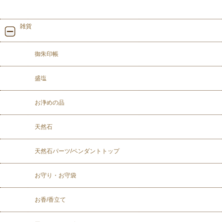
雑貨
御朱印帳
盛塩
お浄めの品
天然石
天然石パーツ/ペンダントトップ
お守り・お守袋
お香/香立て