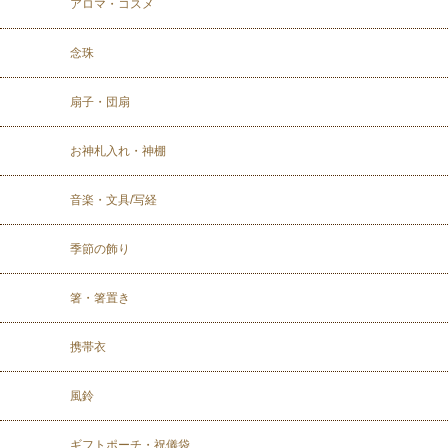
アロマ・コスメ
念珠
扇子・団扇
お神札入れ・神棚
音楽・文具/写経
季節の飾り
箸・箸置き
携帯衣
風鈴
ギフトポーチ・祝儀袋