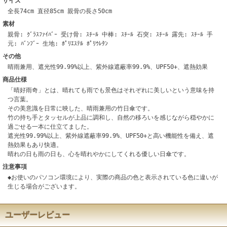
サイズ
全長74cm 直径85cm 親骨の長さ50cm
素材
親骨: ｸﾞﾗｽﾌｧｲﾊﾞｰ 受け骨: ｽﾁｰﾙ 中棒: ｽﾁｰﾙ 石突: ｽﾁｰﾙ 露先: ｽﾁｰﾙ 手
元: ﾊﾞﾝﾌﾞｰ 生地: ﾎﾟﾘｴｽﾃﾙ ﾎﾟﾘｳﾚﾀﾝ
その他
晴雨兼用、遮光性99.99%以上、紫外線遮蔽率99.9%、UPF50+、遮熱効果
商品仕様
「晴好雨奇」とは、晴れても雨でも景色はそれぞれに美しいという意味を持
つ言葉。
その美意識を日常に映した、晴雨兼用の竹日傘です。
竹の持ち手とタッセルが上品に調和し、自然の移ろいを感じながら穏やかに
過ごせる一本に仕立てました。
遮光性99.99%以上、紫外線遮蔽率99.9%、UPF50+と高い機能性を備え、遮
熱効果もあり快適。
晴れの日も雨の日も、心を晴れやかにしてくれる優しい日傘です。
注意事項
◆お使いのパソコン環境により、実際の商品の色と表示されている色に違いが
生じる場合がございます。
ユーザーレビュー