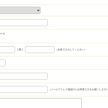
ース
［名］
（全角で入力してください）
（メールアドレス確認のため再度入力をお願いします)