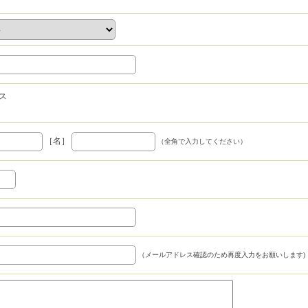
ス
［名］
（全角で入力してください）
（メールアドレス確認のため再度入力をお願いします)