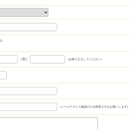
ム
［名］
（全角で入力してください）
（メールアドレス確認のため再度入力をお願いします)