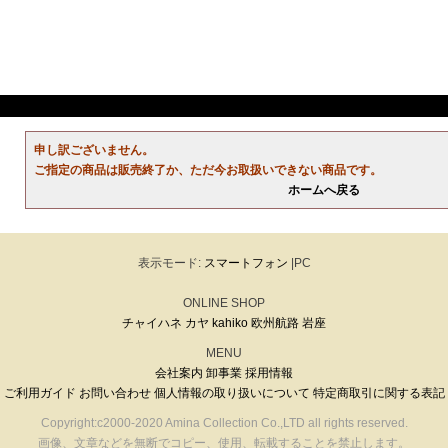
申し訳ございません。
ご指定の商品は販売終了か、ただ今お取扱いできない商品です。
ホームへ戻る
表示モード:
スマートフォン
|PC
ONLINE SHOP
チャイハネ
カヤ
kahiko
欧州航路
岩座
MENU
会社案内
卸事業
採用情報
ご利用ガイド
お問い合わせ
個人情報の取り扱いについて
特定商取引に関する表記
Copyright:c2000-2020 Amina Collection Co.,LTD all rights reserved.
画像、文章などを無断でコピー、使用、転載することを禁止します。