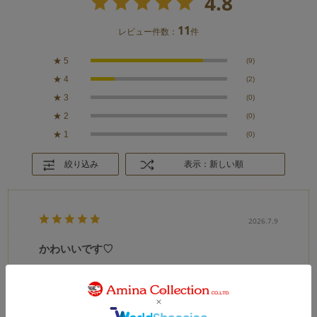
4.8
11
レビュー件数：
件
★
5
(9)
★
4
(2)
★
3
(0)
★
2
(0)
★
1
(0)
絞り込み
表示：新しい順
2026.7.9
かわいいです♡
カラー：TURQUOISE
q