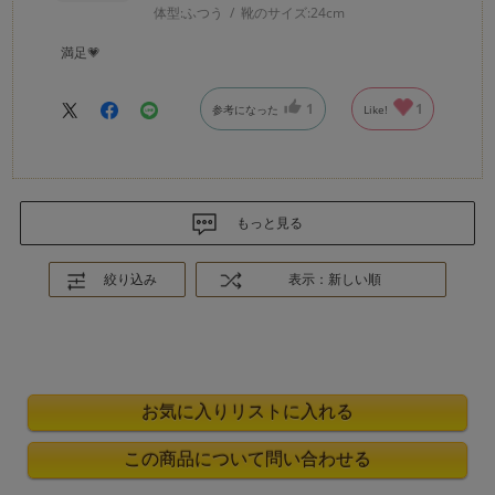
体型:
ふつう
靴のサイズ:
24cm
満足💗
1
1
参考になった
Like!
もっと見る
絞り込み
表示：新しい順