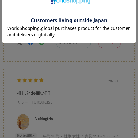
購入確認済み
年代:
30代
性別:
女性
身長:
156～160cm
体型:
ふつう
靴のサイズ:
～23cm
ストーンの色も金具部分もかわいくて付けやすいです！
0
0
参考になった
Like!
2025.1.1
推しとお揃い❤️‍🔥
カラー：TURQUOISE
NoNogirls
購入確認済み
年代:
10代
性別:
女性
身長:
151～155cm