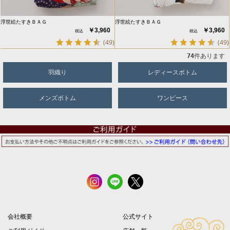
浮世絵たすきＢＡＧ
浮世絵たすきＢＡＧ
￥3,960
￥3,960
(49)
(49)
74
件あります
羽織り
レディースボトム
メンズボトム
ワンピース
会社概要
公式サイト