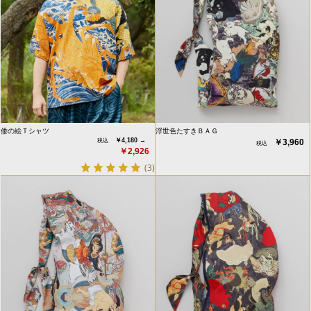
倭の絵Ｔシャツ
浮世色たすきＢＡＧ
￥4,180 →
￥3,960
￥2,926
(3)