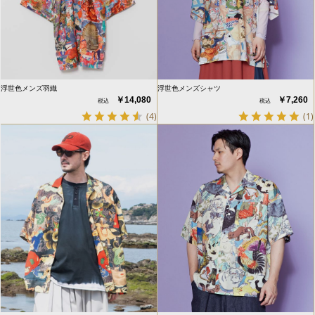
浮世色メンズ羽織
浮世色メンズシャツ
￥14,080
￥7,260
(4)
(1)