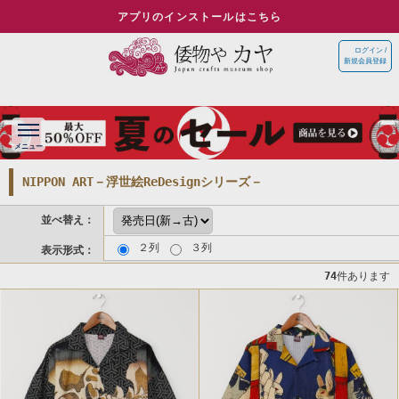
アプリのインストールはこちら
ログイン /
新規会員登録
NIPPON ART－浮世絵ReDesignシリーズ－
並べ替え：
２列
３列
表示形式：
74
件あります