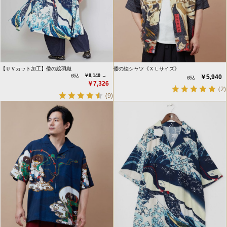
【ＵＶカット加工】倭の絵羽織
倭の絵シャツ《ＸＬサイズ》
￥8,140 →
￥5,940
￥7,326
(2)
(9)