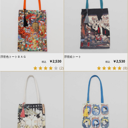
浮世色トートＢＡＧ
浮世絵トート
￥2,530
￥2,530
(2)
(8)