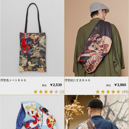
浮世色トートＢＡＧ
浮世絵たすきＢＡＧ
￥2,530
￥3,960
(2)
(49)