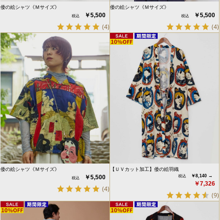
倭の絵シャツ《Ｍサイズ》
倭の絵シャツ《Ｍサイズ》
￥5,500
￥5,500
(4)
(4)
倭の絵シャツ《Ｍサイズ》
【ＵＶカット加工】倭の絵羽織
￥8,140 →
￥5,500
￥7,326
(4)
(9)