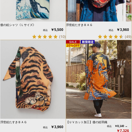
倭の絵シャツ《Ｌサイズ》
浮世絵たすきＢＡＧ
￥5,500
￥3,960
(10)
(49)
浮世絵たすきＢＡＧ
【ＵＶカット加工】倭の絵羽織
￥8,140 →
￥3,960
￥7,326