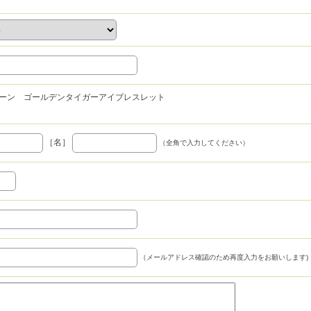
ーン ゴールデンタイガーアイブレスレット
）
［名］
（全角で入力してください）
（メールアドレス確認のため再度入力をお願いします)