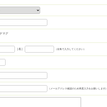
ナマグ
［名］
（全角で入力してください）
（メールアドレス確認のため再度入力をお願いします)